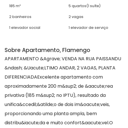
185 m²
5 quartos
(1 suíte)
2 banheiros
2 vagas
1 elevador social
1 elevador de serviço
Sobre Apartamento, Flamengo
APARTAMENTO &Agrave; VENDA NA RUA PAISSANDU
&ndash; &Uacute;LTIMO ANDAR, 2 VAGAS, PLANTA
DIFERENCIADAExcelente apartamento com
aproximadamente 200 m&sup2; de &aacute;rea
privativa (185 m&sup2; no IPTU), resultado da
unifica&ccedil;&atilde;o de dois im&oacute;veis,
proporcionando uma planta ampla, bem
distribu&iacute;da e muito confort&aacute;vel.O