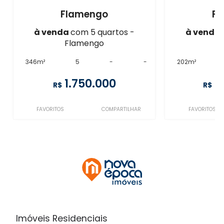
Flamengo
F
à venda
com 5 quartos -
à venda
Flamengo
F
346m²
5
-
-
202m²
1.750.000
2
R$
R$
FAVORITOS
COMPARTILHAR
FAVORITOS
Imóveis Residenciais