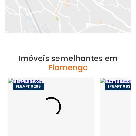
Imóveis semelhantes em
Flamengo
FL5AP110285
IP5AP119633