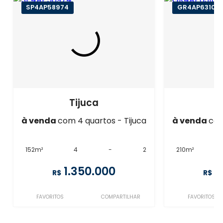
SP4AP58974
GR4AP63103
Tijuca
à venda
com 4 quartos - Tijuca
à venda
com
152m²
4
-
2
210m²
1.350.000
1
R$
R$
FAVORITOS
COMPARTILHAR
FAVORITOS