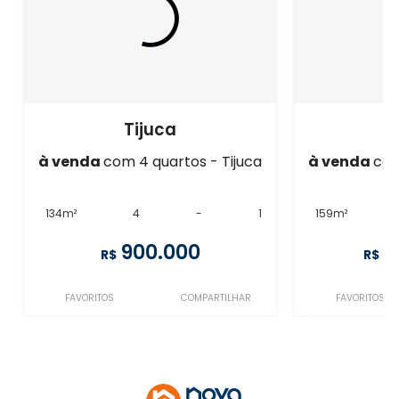
Tijuca
à venda
com 4 quartos - Tijuca
à venda
com
134m²
4
-
1
159m²
900.000
1
R$
R$
FAVORITOS
COMPARTILHAR
FAVORITOS