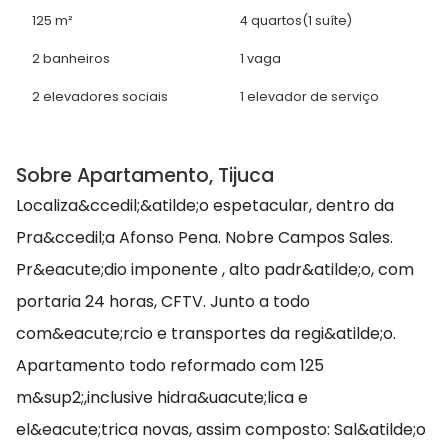
125 m²
4 quartos
(1 suíte)
2 banheiros
1 vaga
2 elevadores sociais
1 elevador de serviço
Sobre Apartamento, Tijuca
Localiza&ccedil;&atilde;o espetacular, dentro da
Pra&ccedil;a Afonso Pena. Nobre Campos Sales.
Pr&eacute;dio imponente , alto padr&atilde;o, com
portaria 24 horas, CFTV. Junto a todo
com&eacute;rcio e transportes da regi&atilde;o.
Apartamento todo reformado com 125
m&sup2;,inclusive hidra&uacute;lica e
el&eacute;trica novas, assim composto: Sal&atilde;o