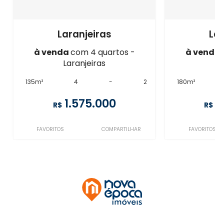
Laranjeiras
Lar
à venda
com 4 quartos -
à venda
Laranjeiras
La
135m²
4
-
2
180m²
1.575.000
1
R$
R$
FAVORITOS
COMPARTILHAR
FAVORITOS