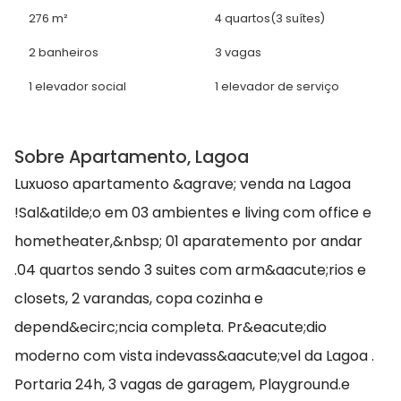
276 m²
4 quartos
(3 suítes)
2 banheiros
3 vagas
1 elevador social
1 elevador de serviço
Sobre Apartamento, Lagoa
Luxuoso apartamento &agrave; venda na Lagoa
!Sal&atilde;o em 03 ambientes e living com office e
hometheater,&nbsp; 01 aparatemento por andar
.04 quartos sendo 3 suites com arm&aacute;rios e
closets, 2 varandas, copa cozinha e
depend&ecirc;ncia completa. Pr&eacute;dio
moderno com vista indevass&aacute;vel da Lagoa .
Portaria 24h, 3 vagas de garagem, Playground.e