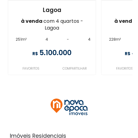
Lagoa
à venda
com 4 quartos -
à venda
Lagoa
251m²
4
-
4
228m²
5.100.000
4
R$
R$
FAVORITOS
COMPARTILHAR
FAVORITOS
Imóveis Residenciais