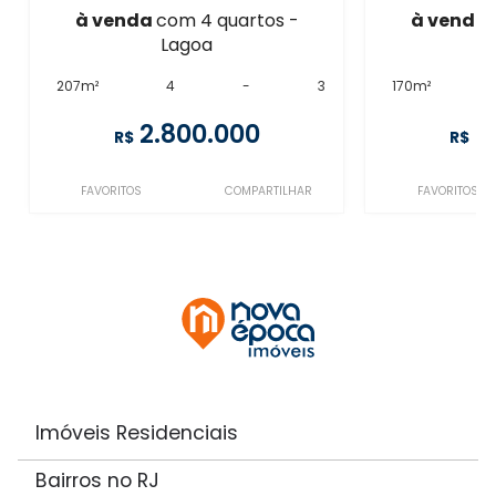
à venda
com 4 quartos -
à venda
Lagoa
207m²
4
-
3
170m²
2.800.000
2
R$
R$
FAVORITOS
COMPARTILHAR
FAVORITOS
Imóveis Residenciais
Bairros no RJ