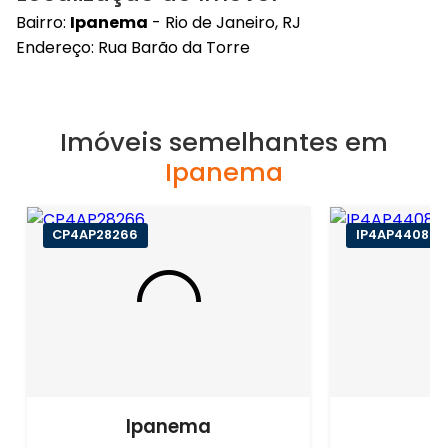
Bairro:
Ipanema
- Rio de Janeiro, RJ
Endereço: Rua Barão da Torre
Imóveis semelhantes em
Ipanema
CP4AP28266
IP4AP44081
Ipanema
I