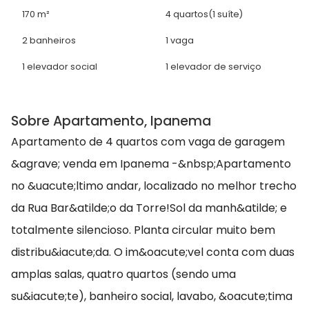
170 m²
4 quartos
(1 suíte)
2 banheiros
1 vaga
1 elevador social
1 elevador de serviço
Sobre Apartamento, Ipanema
Apartamento de 4 quartos com vaga de garagem
&agrave; venda em Ipanema -&nbsp;Apartamento
no &uacute;ltimo andar, localizado no melhor trecho
da Rua Bar&atilde;o da Torre!Sol da manh&atilde; e
totalmente silencioso. Planta circular muito bem
distribu&iacute;da. O im&oacute;vel conta com duas
amplas salas, quatro quartos (sendo uma
su&iacute;te), banheiro social, lavabo, &oacute;tima