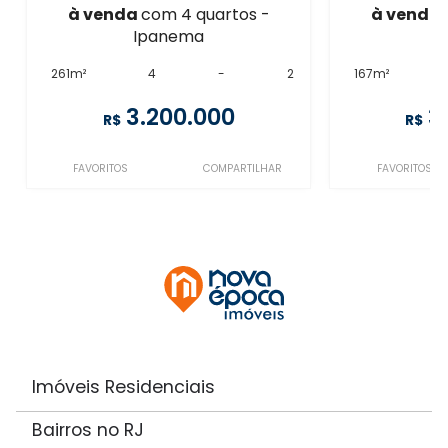
à venda
com 4 quartos -
à venda
Ipanema
I
261m²
4
-
2
167m²
3.200.000
3
R$
R$
FAVORITOS
COMPARTILHAR
FAVORITOS
Imóveis Residenciais
Bairros no RJ