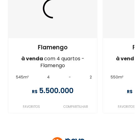
Flamengo
F
à venda
com 4 quartos -
à venda
Flamengo
F
545m²
4
-
2
550m²
5.500.000
5
R$
R$
FAVORITOS
COMPARTILHAR
FAVORITOS