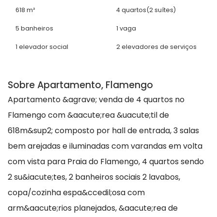
618 m²
4 quartos
(2 suítes)
5 banheiros
1 vaga
1 elevador social
2 elevadores de serviços
Sobre Apartamento, Flamengo
Apartamento &agrave; venda de 4 quartos no
Flamengo com &aacute;rea &uacute;til de
618m&sup2; composto por hall de entrada, 3 salas
bem arejadas e iluminadas com varandas em volta
com vista para Praia do Flamengo, 4 quartos sendo
2 su&iacute;tes, 2 banheiros sociais 2 lavabos,
copa/cozinha espa&ccedil;osa com
arm&aacute;rios planejados, &aacute;rea de