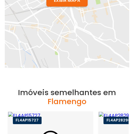
EXIBIR MAPA
Imóveis semelhantes em
Flamengo
FL4AP15727
FL4AP28290