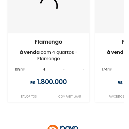
Flamengo
F
à venda
com 4 quartos -
à venda
Flamengo
F
169m²
4
-
-
174m²
1.800.000
1
R$
R$
FAVORITOS
COMPARTILHAR
FAVORITOS