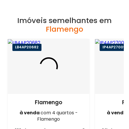
Imóveis semelhantes em
Flamengo
LB4AP20682
IP4AP27009
Flamengo
F
à venda
com 4 quartos -
à venda
Flamengo
F