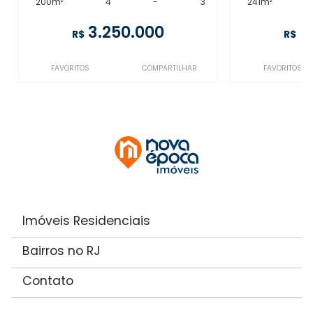
200m²
4
-
3
241m²
3.250.000
2
R$
R$
FAVORITOS
COMPARTILHAR
FAVORITOS
Imóveis Residenciais
Bairros no RJ
Contato