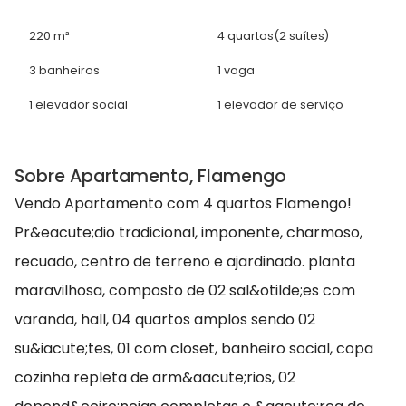
220 m²
4 quartos
(2 suítes)
3 banheiros
1 vaga
1 elevador social
1 elevador de serviço
Sobre Apartamento, Flamengo
Vendo Apartamento com 4 quartos Flamengo!
Pr&eacute;dio tradicional, imponente, charmoso,
recuado, centro de terreno e ajardinado. planta
maravilhosa, composto de 02 sal&otilde;es com
varanda, hall, 04 quartos amplos sendo 02
su&iacute;tes, 01 com closet, banheiro social, copa
cozinha repleta de arm&aacute;rios, 02