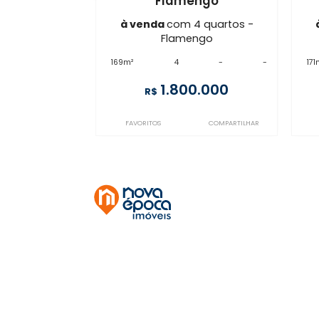
FL4AP15727
Flamengo
à venda
com 4 quartos -
Flamengo
169m²
4
-
-
1.800.000
R$