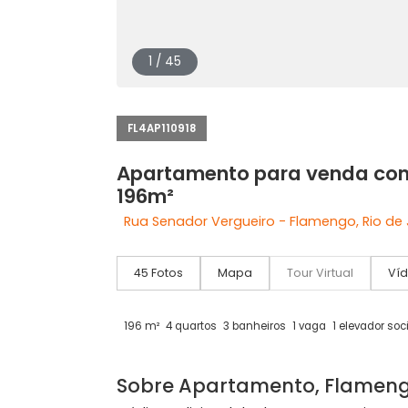
1 / 45
FL4AP110918
Apartamento para venda
196m²
Rua Senador Vergueiro - Flamengo, R
45 Fotos
Mapa
Tour Virtual
196 m²
4 quartos
3 banheiros
1 vaga
1 elev