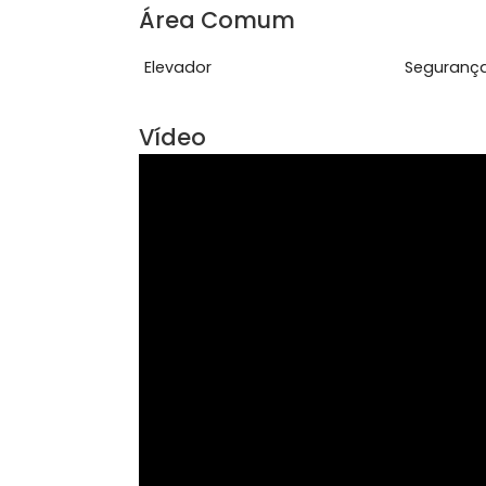
Características do Imóve
Aceita Animais
Circ
Portaria 24 horas
Var
Área Comum
Elevador
Seg
Vídeo