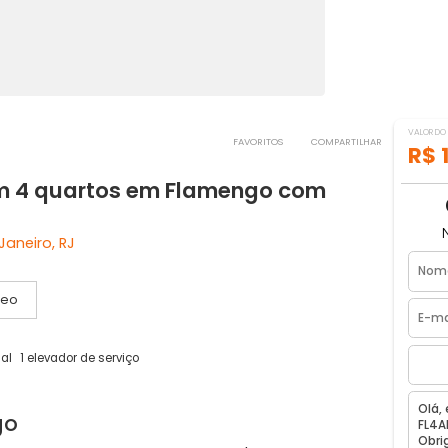
FAVORITOS
COMPART
 com 4 quartos em Flamengo com
io de Janeiro, RJ
Vídeo
ador social
1 elevador de serviço