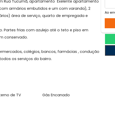
amengo
quina com Rua Tucumã, apartamento Exelente apartam
endo 3 com armários embutidos e um com varanda), 2
om armários) área de serviço, quarto de empregada e
estado. Partes frias com azulejo até o teto e piso em
s e bem conservado.
TV.
o, supermercados, colégios, bancos, farmácias , cond
so a todos os serviços do bairro.