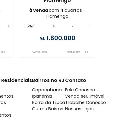
mengo
FL4AP47103
mengo
Flamengo
m 4 quartos -
à venda
com 4 quartos -
mengo
Flamengo
-
1
183m²
4
-
1
850.000
1.800.000
R$