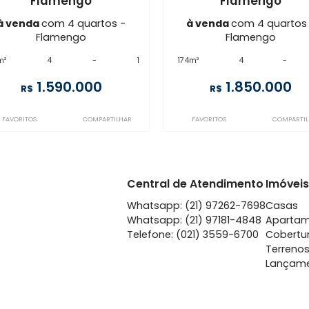
Imóveis semelhantes em
Fla
FL4AP22889
FL4AP28290
Flamengo
Fla
à venda
com 4 quartos -
à venda
co
Flamengo
Fla
171m²
4
-
1
174m²
4
1.590.000
1.
R$
R$