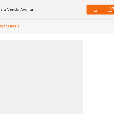
Imóveis à Venda
Avaliar
to(s) - FL4AP110918