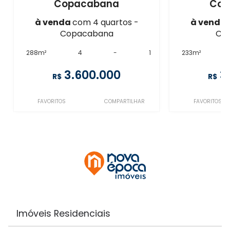
Copacabana
Cop
à venda
com 4 quartos -
à venda
Copacabana
Co
288m²
4
-
1
233m²
3.600.000
3
R$
R$
FAVORITOS
COMPARTILHAR
FAVORITOS
Imóveis Residenciais