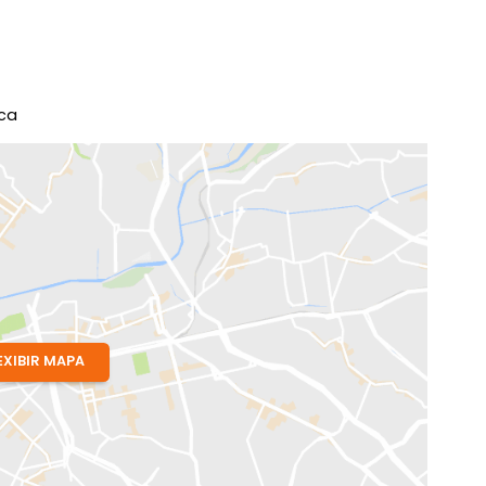
 RJ
a Bélgica