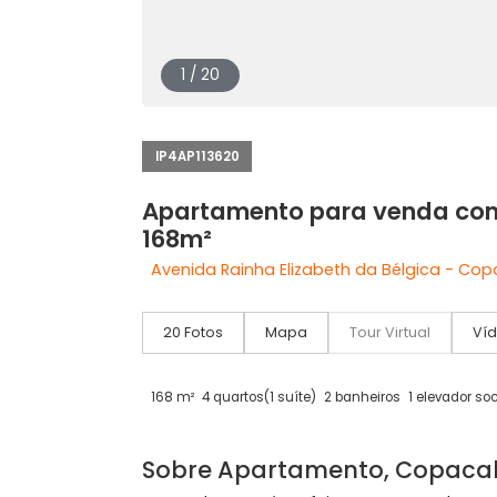
1 / 20
IP4AP113620
Apartamento para vend
168m²
Avenida Rainha Elizabeth da Bélgica
20 Fotos
Mapa
Tour Virtual
168 m²
4 quartos
(1 suíte)
2 banheiros
1 elev