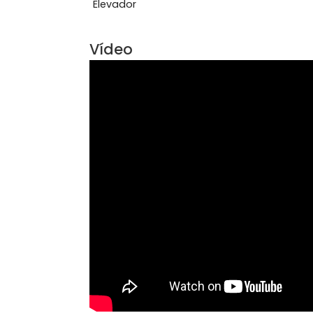
Aceita Animais
Mob
Varanda Gourmet
Área Comum
Elevador
Vídeo