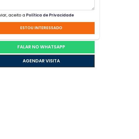
 São
o uma
Ao enviar, aceito a
Política de Privacidade
ando
ESTOU INTERESSADO
derno
FALAR NO WHATSAPP
AGENDAR VISITA
lia.