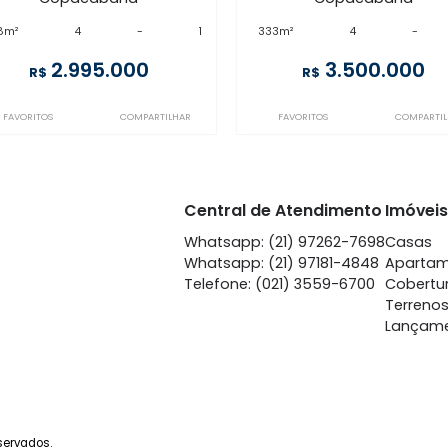
FL4AP6385
CO4AP24196
Copacabana
Copa
à venda
com 4 quartos -
à venda
co
Copacabana
Copa
278m²
4
-
1
333m²
4
2.995.000
3.
R$
R$
FAVORITOS
COMPARTILHAR
FAVORITOS