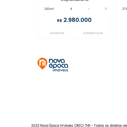
LB4AP1468
Copacabana
à venda
com 4 quartos -
Copacabana
260m²
4
-
1
2.980.000
R$
FAVORITOS
COMPARTILHAR