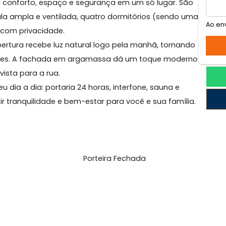
pacabana
 busca conforto, espaço e segurança em um só lugar.
uma sala ampla e ventilada, quatro dormitórios (send
amília com privacidade.
o, a cobertura recebe luz natural logo pela manhã, torn
olhedores. A fachada em argamassa dá um toque mo
inda vista para a rua.
 o seu dia a dia: portaria 24 horas, interfone, sauna e
rantir tranquilidade e bem-estar para você e sua famí
l