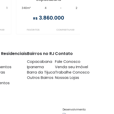
CO4AP28701
cabana
Copacabana
m 4 quartos -
à venda
com 4 quartos -
cabana
Copacabana
-
1
340m²
4
-
2
500.000
3.860.000
R$
COMPARTILHAR
FAVORITOS
COMPARTILHAR