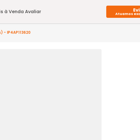
Imóveis à Venda
Avaliar
uarto(s) - IP4AP113620