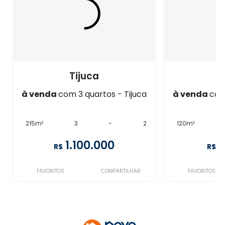
Tijuca
à venda
com 3 quartos - Tijuca
à venda
com
215m²
3
-
2
120m²
1.100.000
R$
R$
FAVORITOS
COMPARTILHAR
FAVORITOS