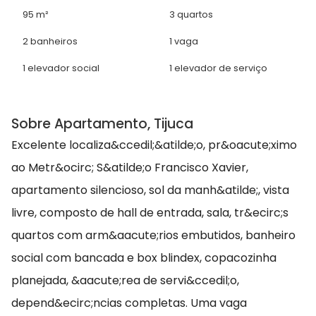
95 m²
3 quartos
2 banheiros
1 vaga
1 elevador social
1 elevador de serviço
Sobre Apartamento, Tijuca
Excelente localiza&ccedil;&atilde;o, pr&oacute;ximo
ao Metr&ocirc; S&atilde;o Francisco Xavier,
apartamento silencioso, sol da manh&atilde;, vista
livre, composto de hall de entrada, sala, tr&ecirc;s
quartos com arm&aacute;rios embutidos, banheiro
social com bancada e box blindex, copacozinha
planejada, &aacute;rea de servi&ccedil;o,
depend&ecirc;ncias completas. Uma vaga