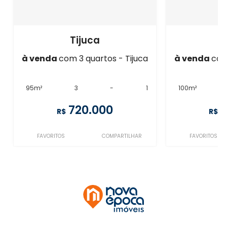
Tijuca
à venda
com 3 quartos - Tijuca
à venda
com
95m²
3
-
1
100m²
720.000
R$
R$
FAVORITOS
COMPARTILHAR
FAVORITOS