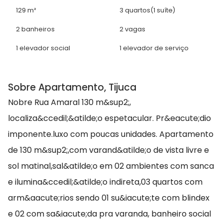
129 m²
3 quartos
(1 suíte)
2 banheiros
2 vagas
1 elevador social
1 elevador de serviço
Sobre Apartamento, Tijuca
Nobre Rua Amaral 130 m&sup2;,
localiza&ccedil;&atilde;o espetacular. Pr&eacute;dio
imponente.luxo com poucas unidades. Apartamento
de 130 m&sup2;,com varand&atilde;o de vista livre e
sol matinal,sal&atilde;o em 02 ambientes com sanca
e ilumina&ccedil;&atilde;o indireta,03 quartos com
arm&aacute;rios sendo 01 su&iacute;te com blindex
e 02 com sa&iacute;da pra varanda, banheiro social