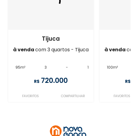
Tijuca
à venda
com 3 quartos - Tijuca
à venda
com
95m²
3
-
1
100m²
720.000
R$
R$
FAVORITOS
COMPARTILHAR
FAVORITOS