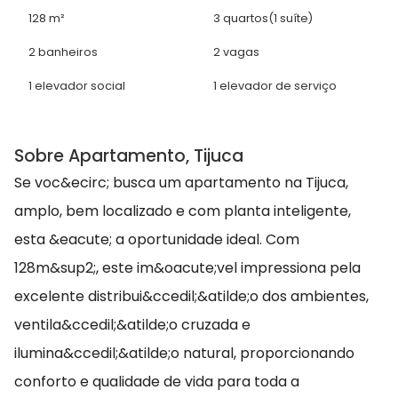
128 m²
3 quartos
(1 suíte)
2 banheiros
2 vagas
1 elevador social
1 elevador de serviço
Sobre Apartamento, Tijuca
Se voc&ecirc; busca um apartamento na Tijuca,
amplo, bem localizado e com planta inteligente,
esta &eacute; a oportunidade ideal. Com
128m&sup2;, este im&oacute;vel impressiona pela
excelente distribui&ccedil;&atilde;o dos ambientes,
ventila&ccedil;&atilde;o cruzada e
ilumina&ccedil;&atilde;o natural, proporcionando
conforto e qualidade de vida para toda a