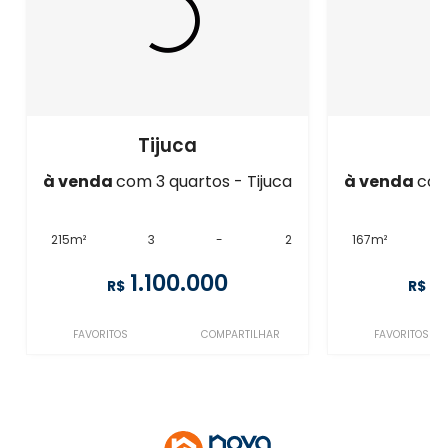
Tijuca
à venda
com 3 quartos - Tijuca
à venda
com
215m²
3
-
2
167m²
1.100.000
1
R$
R$
FAVORITOS
COMPARTILHAR
FAVORITOS