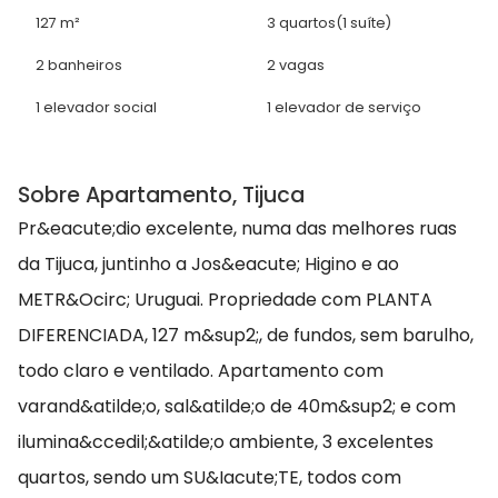
127 m²
3 quartos
(1 suíte)
2 banheiros
2 vagas
1 elevador social
1 elevador de serviço
Sobre Apartamento, Tijuca
Pr&eacute;dio excelente, numa das melhores ruas
da Tijuca, juntinho a Jos&eacute; Higino e ao
METR&Ocirc; Uruguai. Propriedade com PLANTA
DIFERENCIADA, 127 m&sup2;, de fundos, sem barulho,
todo claro e ventilado. Apartamento com
varand&atilde;o, sal&atilde;o de 40m&sup2; e com
ilumina&ccedil;&atilde;o ambiente, 3 excelentes
quartos, sendo um SU&Iacute;TE, todos com