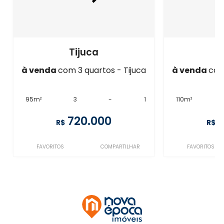
Tijuca
à venda
com 3 quartos - Tijuca
à venda
com
95m²
3
-
1
110m²
720.000
R$
R$
FAVORITOS
COMPARTILHAR
FAVORITOS