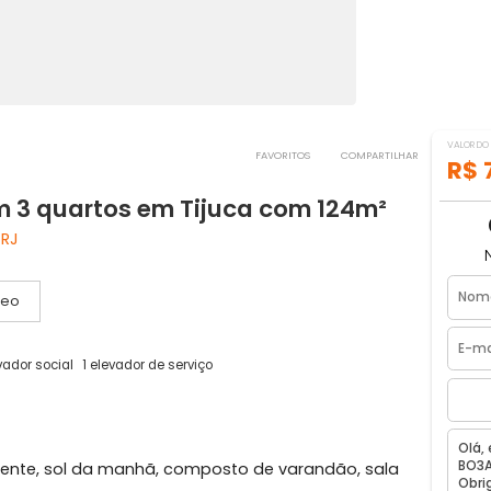
FAVORITOS
COMPART
 com 3 quartos em Tijuca com 124m²
neiro, RJ
Vídeo
as
1 elevador social
1 elevador de serviço