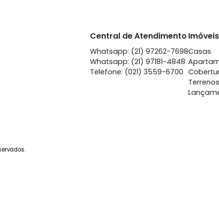
Tijuca
Ti
à venda
com 3 quartos -
à venda
co
Tijuca
Ti
100m²
3
-
-
110m²
3
650.000
72
R$
R$
FAVORITOS
COMPARTILHAR
FAVORITOS
Central de Atendime
Whatsapp: (21) 97262-
Whatsapp: (21) 97181-4