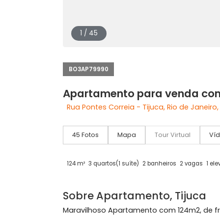
1 / 45
BO3AP79990
Apartamento para venda
Rua Pontes Correia - Tijuca, Rio de Ja
45 Fotos
Mapa
Tour Virtual
124 m²
3 quartos
(1 suíte)
2 banheiros
2 vag