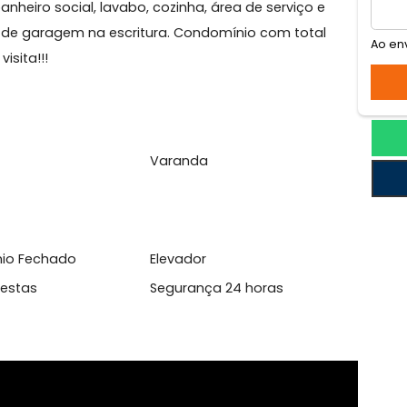
ca
 de frente, sol da manhã, composto de varandão, sal
íte, banheiro social, lavabo, cozinha, área de serviço e
 vagas de garagem na escritura. Condomínio com tota
 sua visita!!!
l
ina
Varanda
domínio Fechado
Elevador