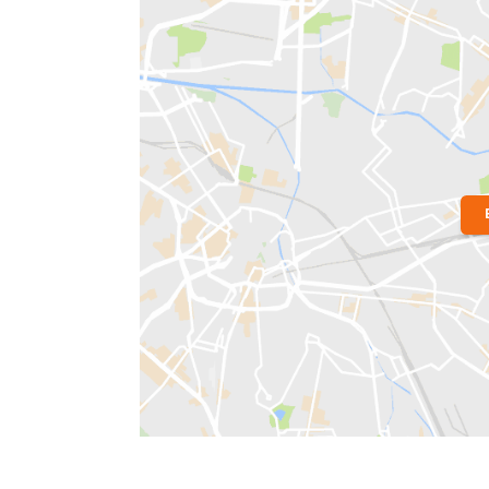
Localização do Imóvel
Bairro:
Tijuca
- Rio de Janeiro, RJ
Endereço: Rua Pontes Correia