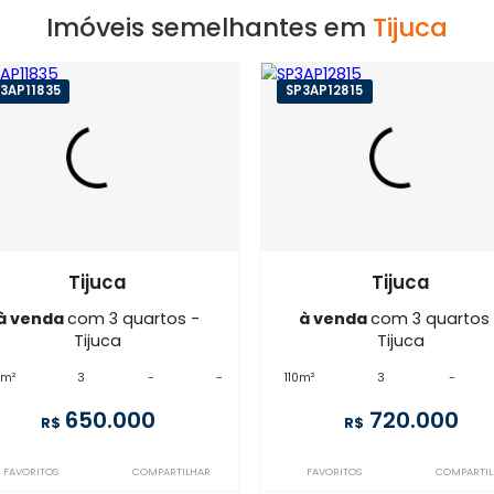
Imóveis semelhantes em
T
SP3AP11835
SP3AP12815