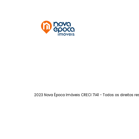
Tijuca
à venda
com 3 quartos -
Tijuca
95m²
3
-
1
720.000
R$
FAVORITOS
COMPARTILHAR