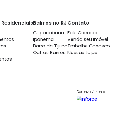
juca
Tijuca
m 3 quartos -
à venda
com 3 quartos -
juca
Tijuca
-
3
95m²
3
-
1
0.000
619.000
R$
COMPARTILHAR
FAVORITOS
COMPARTILHAR
nto
Imóveis Residenciais
Bairros no RJ
Contato
7698
Casas
Copacabana
Fale Conosc
848
Apartamentos
Ipanema
Venda seu Im