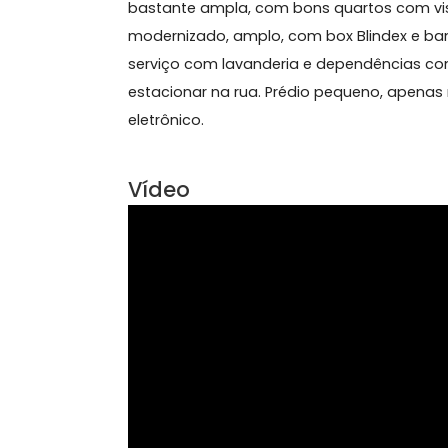
Sobre Apartamento, Tiju
Excelente imóvel de 106m², em rua res
bastante ampla, com bons quartos com
modernizado, amplo, com box Blinde
serviço com lavanderia e dependênci
estacionar na rua. Prédio pequeno, 
eletrônico.
Vídeo