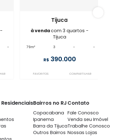
ijuca
AP3AP67177
juca
Tijuca
m 3 quartos -
à venda
com 3 quartos -
juca
Tijuca
-
-
79m²
3
-
-