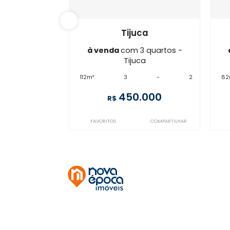
BO3AP46763
Tijuca
à venda
com 3 quartos -
Tijuca
112m²
3
-
2