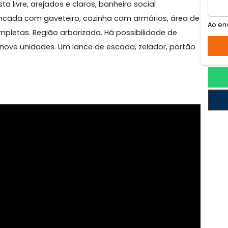
ca
idencial na Tijuca, próxima a rua Conde de Bonfim, sal
 vista livre, arejados e claros, banheiro social
x e bancada com gaveteiro, cozinha com armários, ár
as completas. Região arborizada. Há possibilidade de
apenas nove unidades. Um lance de escada, zelador, po