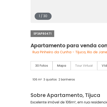
1 / 30
SP3AP80471
Apartamento para venda
Rua Pinheiro da Cunha - Tijuca, Rio d
30 Fotos
Mapa
Tour Virtual
106 m²
3 quartos
2 banheiros