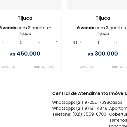
Imóveis semelhantes em
T
SP3AP51292
FL3AP56395
Tijuca
Ti
à venda
com 3 quartos -
à venda
co
Tijuca
Ti
82m²
3
-
1
85m²
3