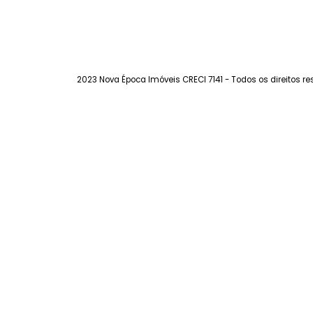
450.000
R$
FAVORITOS
COMPARTILHAR
2023 Nova Época Imóveis CRECI 7141 - Todos os dir