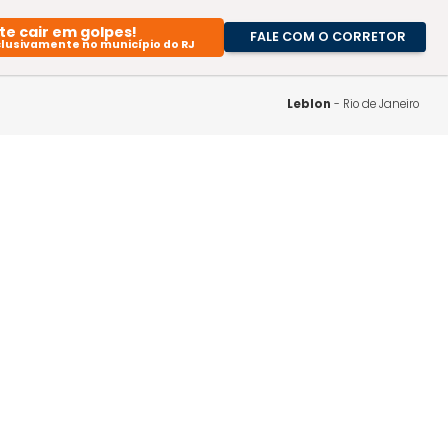
Evite cair em golpes!
FALE CO
Atuamos exclusivamente no município do RJ
A Imob
Nossa
Leb
Blog
Traba
Cono
Guia 