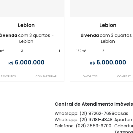
Imóveis semelhantes em
L
FL3AP79207
LB3AP93455
Leblon
Le
à venda
com 3 quartos -
à venda
co
Leblon
Le
210m²
3
-
1
160m²
3