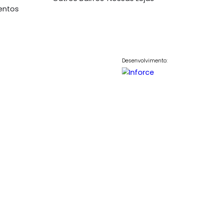
000.000
6.000.000
R$
COMPARTILHAR
FAVORITOS
COMPARTILHAR
nto
Imóveis Residenciais
Bairros no RJ
Contato
7698
Casas
Copacabana
Fale Conosc
848
Apartamentos
Ipanema
Venda seu Im
700
Coberturas
Barra da Tijuca
Trabalhe Co
Terrenos
Outros Bairros
Nossas Lojas
Lançamentos
Desenvolvim