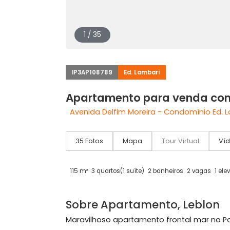
1 / 35
IP3AP108789
Ed. Lambari
Apartamento para venda
Avenida Delfim Moreira - Condomínio 
35 Fotos
Mapa
Tour Virtual
115 m²
3 quartos
(1 suíte)
2 banheiros
2 vag