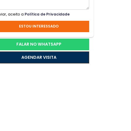
Ao enviar, aceito a
Política de Privacidade
ute;m
ESTOU INTERESSADO
cute;
FALAR NO WHATSAPP
de
AGENDAR VISITA
 foi
e,