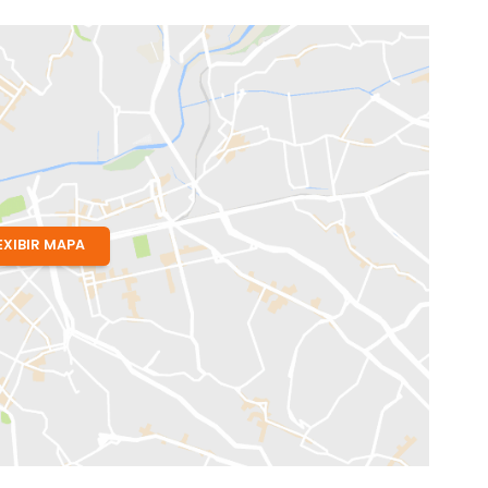
onato Nunes
neiro, RJ