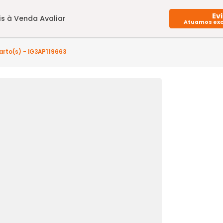
Imóveis à Venda
Avaliar
- 3 quarto(s) - IG3AP119663