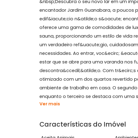
Sobre Apartamento, Ja
&nbsp;Descubra o seu novo lar em u
encantador Jardim Guanabara, a pouc
edif&iacute;cio n&atilde;o s&oacut
oferece uma gama de comodidades de 
sauna, proporcionando um estilo de v
um verdadeiro ref&uacute;gio, cuid
necessidades. Ao entrar, voc&ecirc;
estar que se abre para uma varanda
descontra&ccedil;&atilde;o. Com tr&e
otimizado com um dos quartos revert
ambiente de trabalho em casa. O se
enquanto o terceiro se destaca com 