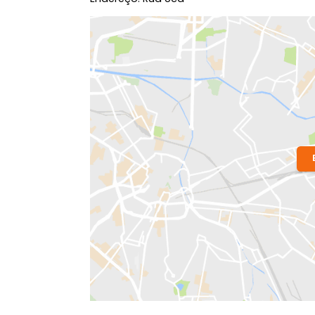
Localização do Imóvel
Condomínio:
Comendador Lincoln D
Bairro:
Jardim Guanabara
- Rio de Ja
Endereço: Rua Uca