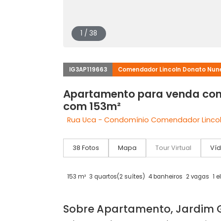
1 / 38
IG3AP119663
Comendador Lincoln Dona
Apartamento para venda
com 153m²
Rua Uca - Condomínio Comendador L
38 Fotos
Mapa
Tour Virtual
153 m²
3 quartos
(2 suítes)
4 banheiros
2 v