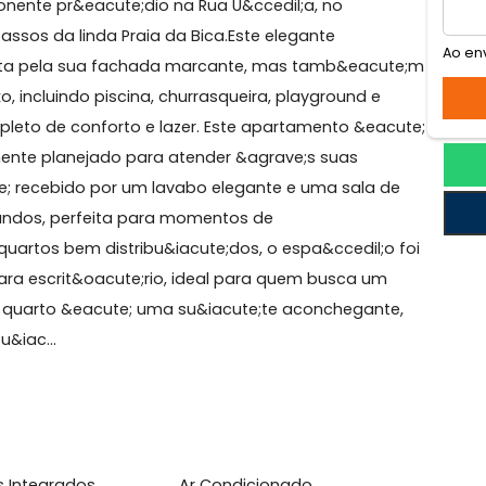
rdim Guanabara
m imponente pr&eacute;dio na Rua U&ccedil;a, no
os passos da linda Praia da Bica.Este elegante
e; encanta pela sua fachada marcante, mas tamb&eac
luxo, incluindo piscina, churrasqueira, playground e
ida repleto de conforto e lazer. Este apartamento &ea
adosamente planejado para atender &agrave;s suas
 &eacute; recebido por um lavabo elegante e uma sala 
 nos fundos, perfeita para momentos de
circ;s quartos bem distribu&iacute;dos, o espa&ccedil;o
ido para escrit&oacute;rio, ideal para quem busca um
gundo quarto &eacute; uma su&iacute;te aconchegant
uma su&iac...