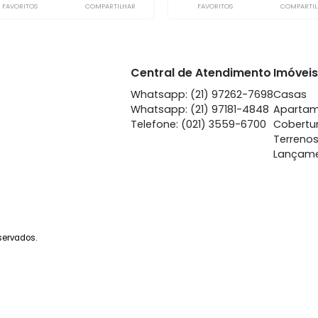
Jardim Guanabara
Jardim 
à venda
com 3 quartos -
à venda
co
Jardim Guanabara
Jardim 
196m²
3
-
3
167m²
3
1.668.800
1.
R$
R$
FAVORITOS
COMPARTILHAR
FAVORITOS