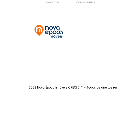
Jardim Guanabara
à venda
com 3 quartos -
Jardim Guanabara
196m²
3
-
3
1.610.700
R$
FAVORITOS
COMPARTILHAR