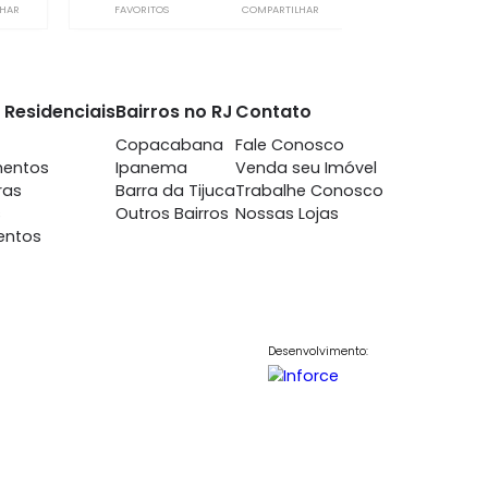
Guanabara
Jardim Guanabara
m 3 quartos -
à venda
com 3 quartos -
Guanabara
Jardim Guanabara
-
2
167m²
3
-
3
500.000
1.650.000
R$
COMPARTILHAR
FAVORITOS
COMPARTILHAR