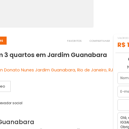
to Nunes
FAVORITOS
COMPART
 com 3 quartos em Jardim Guanaba
incoln Donato Nunes Jardim Guanabara, Rio de Janeir
Vídeo
agas
1 elevador social