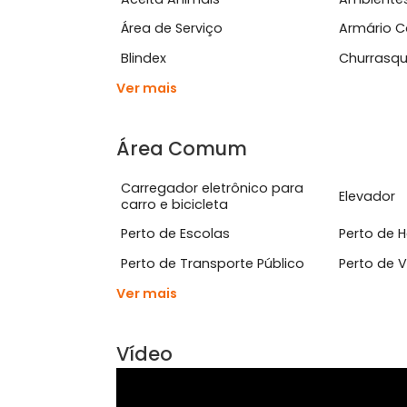
Ver mais
Características do Imóve
Aceita Animais
Amb
Área de Serviço
Arm
Blindex
Chu
Ver mais
Área Comum
Carregador eletrônico para
Ele
carro e bicicleta
Perto de Escolas
Pert