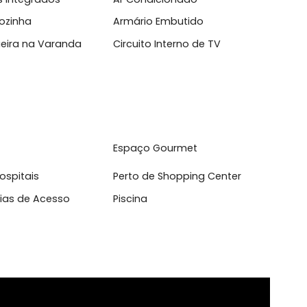
l
ientes Integrados
Ar Condicionado
ário Cozinha
Armário Embutido
rrasqueira na Varanda
Circuito Interno de TV
vador
Espaço Gourmet
o de Hospitais
Perto de Shopping Center