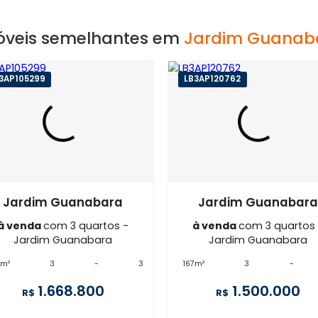
EXIBIR MAPA
Imóveis semelhantes em
Jardim 
IG3AP105299
LB3AP120762