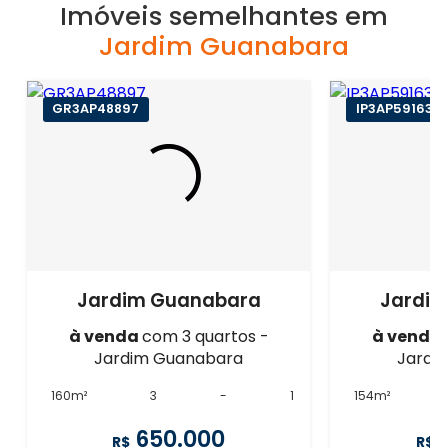
Imóveis semelhantes em
Jardim Guanabara
GR3AP48897
IP3AP59163
Jardim Guanabara
Jardi
à venda
com 3 quartos -
à venda
Jardim Guanabara
Jardi
160m²
3
-
1
154m²
650.000
R$
R$