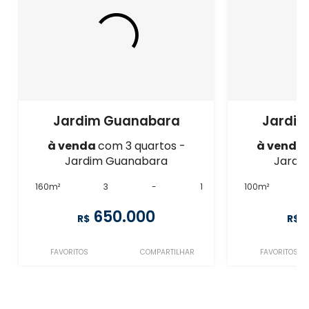
Jardim Guanabara
Jardi
à venda
com 3 quartos -
à venda
Jardim Guanabara
Jardi
160m²
3
-
1
100m²
650.000
R$
R$
FAVORITOS
COMPARTILHAR
FAVORITOS