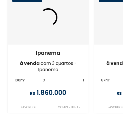
Ipanema
I
à venda
com 3 quartos -
à venda
Ipanema
I
100m²
3
-
1
87m²
1.860.000
1
R$
R$
FAVORITOS
COMPARTILHAR
FAVORITOS