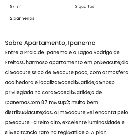
87 m²
3 quartos
2 banheiros
Sobre Apartamento, Ipanema
Entre a Praia de Ipanema e a Lagoa Rodrigo de
FreitasCharmoso apartamento em pr&eacute;dio
cl&aacute;ssico de &eacute;poca, com atmosfera
acolhedora e localiza&ccedil;&atilde;o&nbsp;
privilegiada no cora&ccedil;&atilde;o de
Ipanema.Com 87 m&sup2; muito bem
distribu&iacute;dos, o im&oacute;vel encanta pelo
p&eacute;-direito alto, excelente luminosidade e
sil&ecirc;ncio raro na regi&atilde;o. A plan...