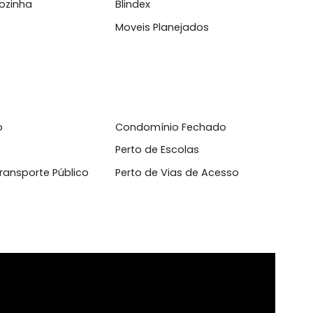
l
rtamento inteligente
Ar Condicionado
ário Cozinha
Blindex
abo
Moveis Planejados
cletário
Condomínio Fechado
vador
Perto de Escolas
o de Transporte Público
Perto de Vias de Acesso