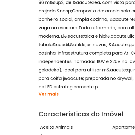
Sobre Apartamento, Hum
Apartamento de 3 quartos no Huma
86 m&sup2; de &aacute;rea, com vista
arejado.&nbsp;Composto de: ampla sa
banheiro social, ampla cozinha, &aacu
vaga na escritura.Todo reformado, c
moderna. El&eacute;trica e hidr&aacut
tubula&ccedil;&otilde;es novas; &Aac
cozinha; Infraestrutura completa par
independentes; Tomadas 110V e 220V
geladeira), ideal para utilizar m&aac
para coifa j&aacute; preparada no d
de LED estrategicamente p...
Ver mais