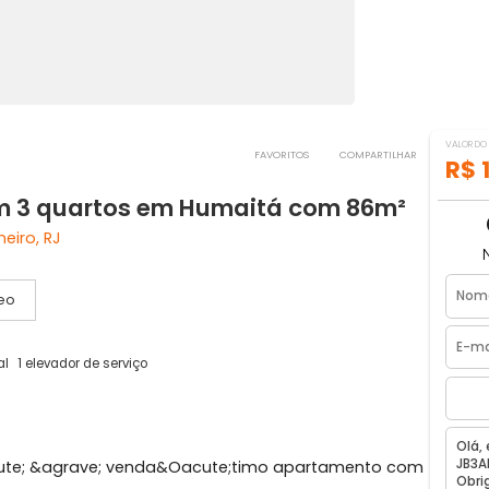
FAVORITOS
COMPART
 com 3 quartos em Humaitá com 86
de Janeiro, RJ
Vídeo
dor social
1 elevador de serviço