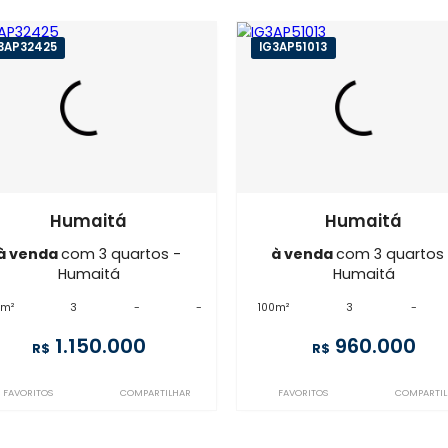
Imóveis semelhantes em
Hu
FL3AP32425
IG3AP51013