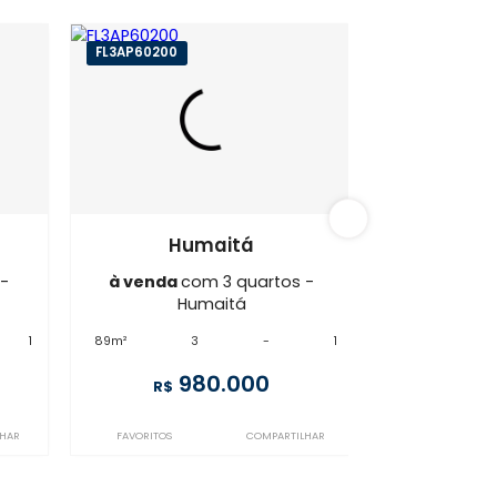
maitá
FL3AP60200