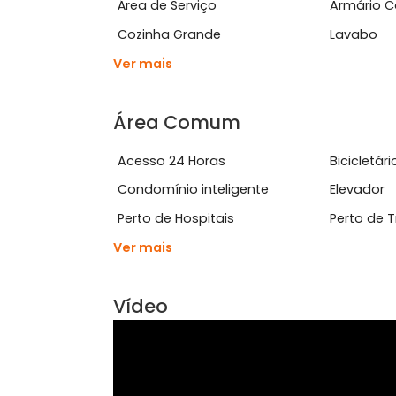
Características do Imóve
Aceita Animais
Apa
Área de Serviço
Arm
Cozinha Grande
Lav
Ver mais
Área Comum
Acesso 24 Horas
Bici
Condomínio inteligente
Ele
Perto de Hospitais
Pert