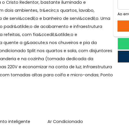
aitá
it&aacute; &agrave; venda&Oacute;timo apartamento
 para o Cristo Redentor, bastante iluminado e
la em dois ambientes, tr&ecirc;s quartos, lavabo,
te;rea de servi&ccedil;o e banheiro de servi&ccedil;o.
om alto padr&atilde;o de acabamento e infraestrutura
e;ulica refeitas, com fia&ccedil;&atilde;o e
ute;gua quente a g&aacute;s nos chuveiros e pia da
a Ar-Condicionado Split nos quartos e sala, com disjun
 na lavanderia e na cozinha (tomada dedicada da
ute;quinas 220V e economizar na conta de luz; Infraestr
rywall, com tomadas altas para coifa e micro-ondas; 