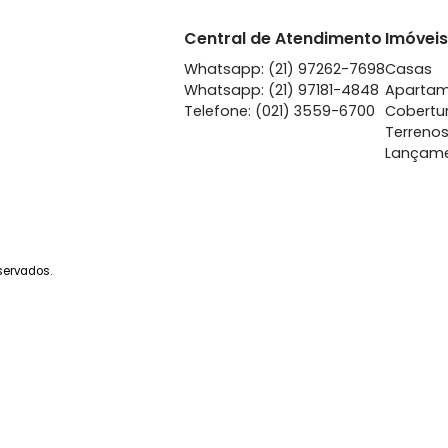
Humaitá
Hum
à venda
com 3 quartos -
à venda
co
Humaitá
Hu
100m²
3
-
-
100m²
3
1.150.000
96
R$
R$
FAVORITOS
COMPARTILHAR
FAVORITOS
Central de Atendime
Whatsapp: (21) 97262-