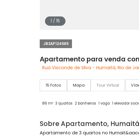
1 / 15
JB3AP124585
Apartamento para venda
Rua Visconde de Silva - Humaitá, Rio 
15 Fotos
Mapa
Tour Virtual
86 m²
3 quartos
2 banheiros
1 vaga
1 eleva