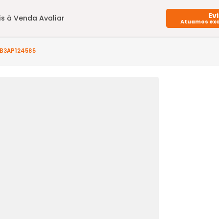
Imóveis à Venda
Avaliar
o(s) - JB3AP124585