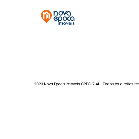
Humaitá
à venda
com 3 quartos -
Humaitá
105m²
3
-
1
1.150.000
R$
FAVORITOS
COMPARTILHAR