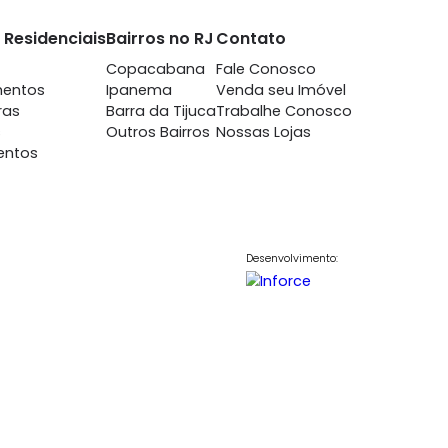
aitá
Humaitá
m 3 quartos -
à venda
com 3 quartos -
maitá
Humaitá
-
1
89m²
3
-
1
0.000
980.000
R$
COMPARTILHAR
FAVORITOS
COMPARTILHAR
nto
Imóveis Residenciais
Bairros no RJ
Contato
7698
Casas
Copacabana
Fale Conosc