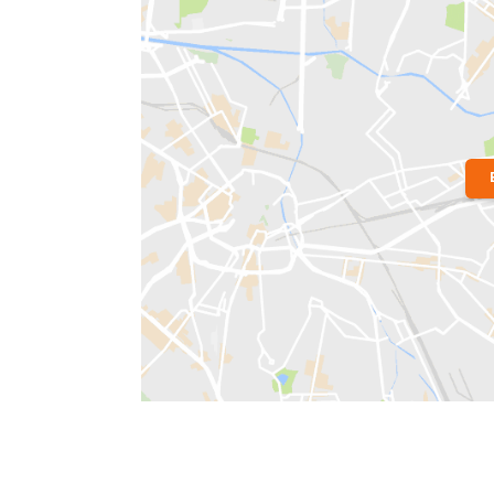
Localização do Imóvel
Bairro:
Humaitá
- Rio de Janeiro, RJ
Endereço: Rua Visconde de Silva