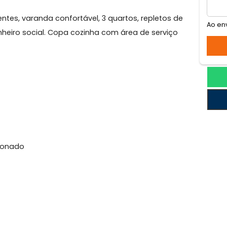
vea
so, vista agradável, localização previlegiada na Gávea
a PUC.
ambientes, varanda confortável, 3 quartos, repletos d
rde, banheiro social. Copa cozinha com área de serviço
l
Condicionado