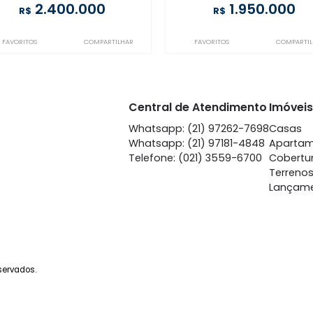
Gávea
Gá
à venda
com 3 quartos -
à venda
co
Gávea
G
142m²
3
-
1
156m²
3
2.400.000
1.
R$
R$
FAVORITOS
COMPARTILHAR
FAVORITOS