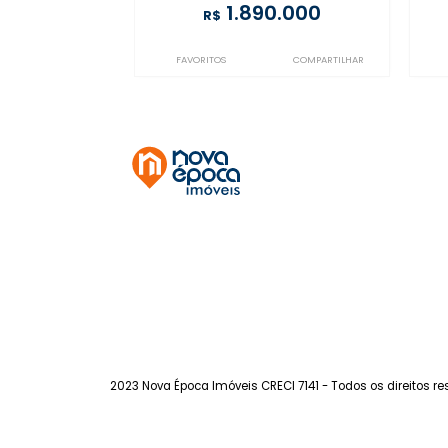
Gávea
à venda
com 3 quartos -
Gávea
93m²
3
-
1
1.890.000
R$
FAVORITOS
COMPARTILHAR