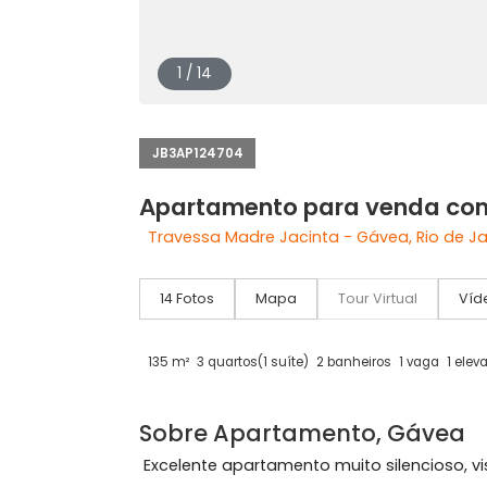
1 / 14
JB3AP124704
Apartamento para venda
Travessa Madre Jacinta - Gávea, Rio
14 Fotos
Mapa
Tour Virtual
135 m²
3 quartos
(1 suíte)
2 banheiros
1 vag