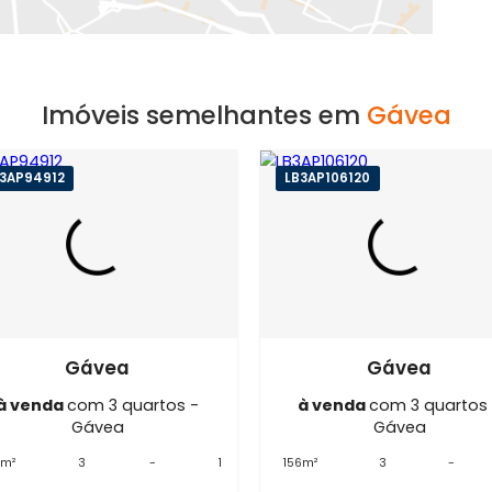
EXIBIR MAPA
Imóveis semelhantes em
G
LB3AP94912
LB3AP106120