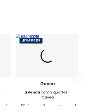
ávea
LB3AP110218