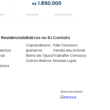
vea
Gávea
m 3 quartos -
à venda
com 3 quartos -
ávea
Gávea
-
3
135m²
3
-
1
950.000
1.850.000
R$
COMPARTILHAR
FAVORITOS
COMPARTILHAR