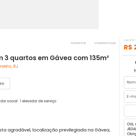
FAVORITOS
COMPART
 com 3 quartos em Gávea com 135m
 de Janeiro, RJ
Vídeo
a
1 elevador social
1 elevador de serviço