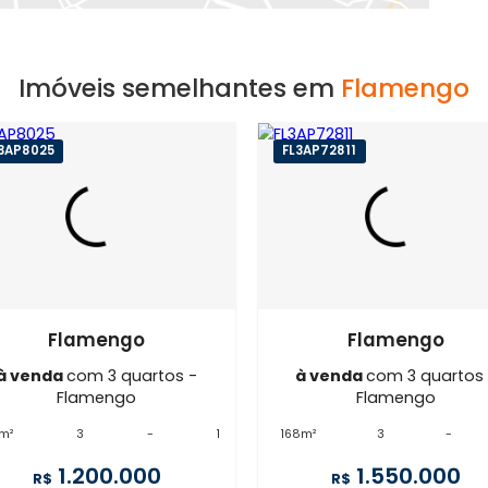
EXIBIR MAPA
Imóveis semelhantes em
Fla
FL3AP8025
FL3AP72811