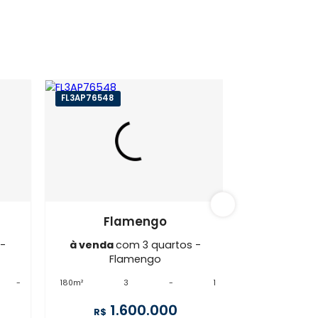
mengo
FL3AP76548