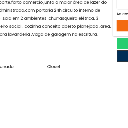
amengo
 localização,acesso as praticidades diárias,próximo a
transporte,farto comércio,junto a maior área de lazer
bem administrado,com portaria 24h,circuito interno de
ade ,sala em 2 ambientes ,churrasqueira elétrica, 3
, banheiro social , cozinha conceito aberto planejada ,
tido para lavanderia .Vaga de garagem na escritura.
l
Condicionado
Closet