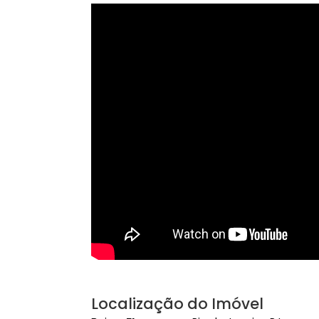
Área Comum
Acesso 24 Horas
Ele
Vídeo