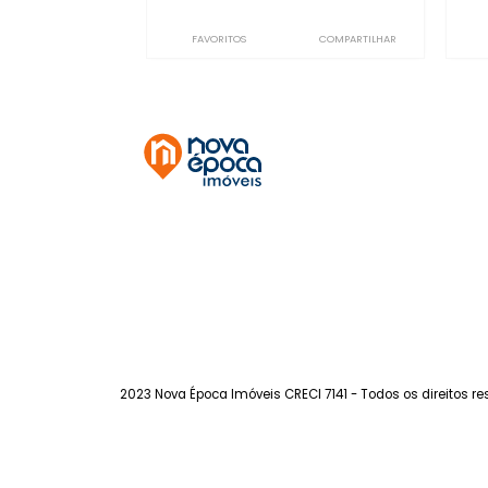
Flamengo
à venda
com 3 quartos -
Flamengo
156m²
3
-
1
1.330.000
R$
FAVORITOS
COMPARTILHAR