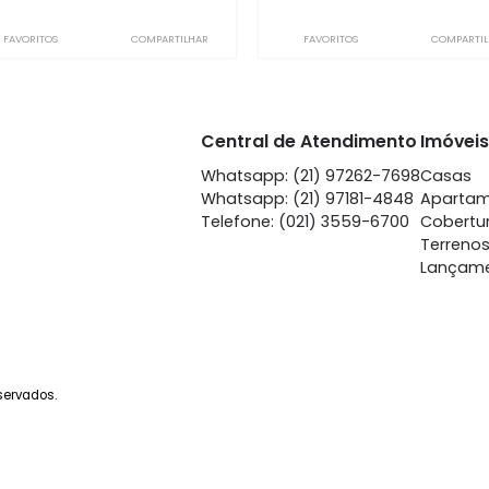
Flamengo
Fla
à venda
com 3 quartos -
à venda
co
Flamengo
Fla
86m²
3
-
1
168m²
3
1.200.000
1.
R$
R$
FAVORITOS
COMPARTILHAR
FAVORITOS
Central de Atendime