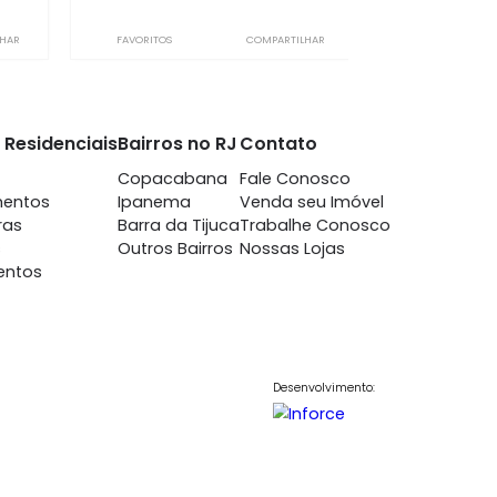
mengo
Flamengo
m 3 quartos -
à venda
com 3 quartos -
mengo
Flamengo
-
-
180m²
3
-
1
550.000
1.600.000
R$
COMPARTILHAR
FAVORITOS
COMPARTILHAR
nto
Imóveis Residenciais
Bairros no RJ
Contato