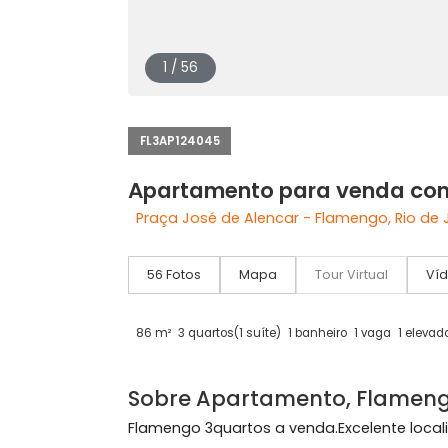
1 / 56
FL3AP124045
Apartamento para venda
Praça José de Alencar - Flamengo, Ri
56 Fotos
Mapa
Tour Virtual
86 m²
3 quartos
(1 suíte)
1 banheiro
1 vaga