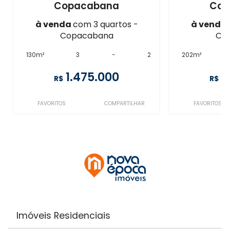
Copacabana
Cop
à venda
com 3 quartos -
à venda
Copacabana
Co
130m²
3
-
2
202m²
1.475.000
1
R$
R$
FAVORITOS
COMPARTILHAR
FAVORITOS
Imóveis Residenciais