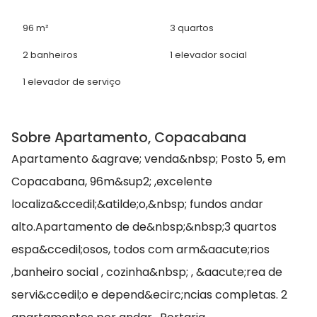
96 m²
3 quartos
2 banheiros
1 elevador social
1 elevador de serviço
Sobre Apartamento, Copacabana
Apartamento &agrave; venda&nbsp; Posto 5, em
Copacabana, 96m&sup2; ,excelente
localiza&ccedil;&atilde;o,&nbsp; fundos andar
alto.Apartamento de de&nbsp;&nbsp;3 quartos
espa&ccedil;osos, todos com arm&aacute;rios
,banheiro social , cozinha&nbsp; , &aacute;rea de
servi&ccedil;o e depend&ecirc;ncias completas. 2