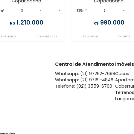
CO3AP3821
IP3AP12989
Copacabana
Copa
à venda
com 3 quartos -
à venda
co
Copacabana
Copa
157m²
3
-
-
135m²
3
1.210.000
99
R$
R$
FAVORITOS
COMPARTILHAR
FAVORITOS