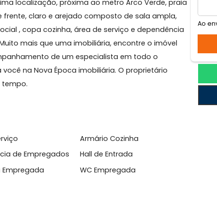
pacabana
 Ótima localização, próxima ao metro Arco Verde, p
nto de frente, claro e arejado composto de sala ampla
eiro social , copa cozinha, área de serviço e dependên
ia 24h. Muito mais que uma imobiliária, encontre o imóv
 o acompanhamento de um especialista em todo o
s para você na Nova Época imobiliária. O proprietário
ualquer tempo.
l
 de Serviço
Armário Cozinha