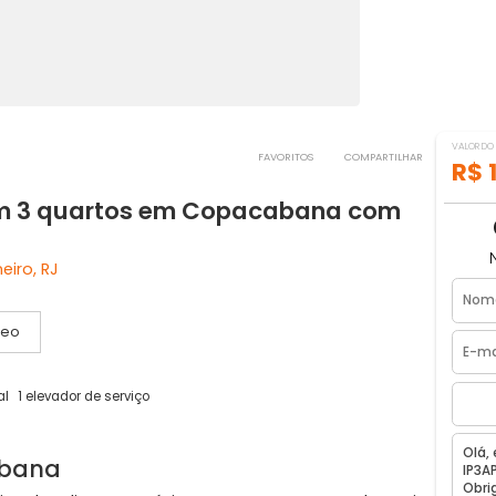
FAVORITOS
COMPART
a com 3 quartos em Copacabana co
de Janeiro, RJ
Vídeo
dor social
1 elevador de serviço