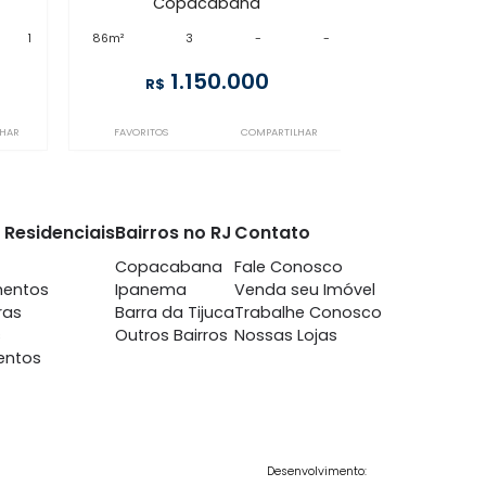
IP3AP16560
cabana
Copacabana
m 3 quartos -
à venda
com 3 quartos -
cabana
Copacabana
-
1
86m²
3
-
-
0.000
1.150.000
R$
COMPARTILHAR
FAVORITOS
COMPARTILHAR