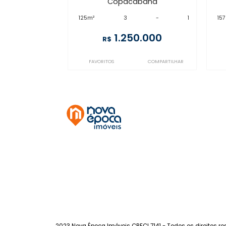
CO3AP2914
Copacabana
à venda
com 3 quartos -
Copacabana
125m²
3
-
1
1.250.000
R$
FAVORITOS
COMPARTILHAR