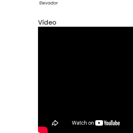
Armário Embutido
Dep
Portaria 24 horas
Qua
Área Comum
Elevador
Vídeo