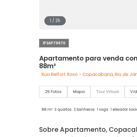
1 / 25
IP3AP79970
Apartamento para vend
88m²
Rua Belfort Roxo - Copacabana, Rio 
25 Fotos
Mapa
Tour Virtual
88 m²
3 quartos
2 banheiros
1 vaga
1 eleva