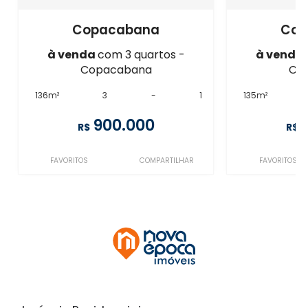
Copacabana
Cop
à venda
com 3 quartos -
à venda
Copacabana
Co
136m²
3
-
1
135m²
900.000
R$
R$
FAVORITOS
COMPARTILHAR
FAVORITOS