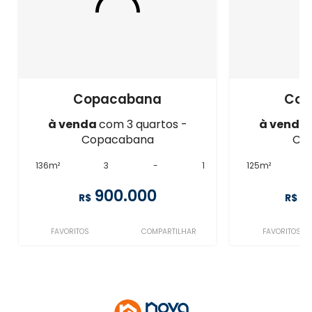
Copacabana
Cop
à venda
com 3 quartos -
à venda
Copacabana
Co
136m²
3
-
1
125m²
900.000
1
R$
R$
FAVORITOS
COMPARTILHAR
FAVORITOS