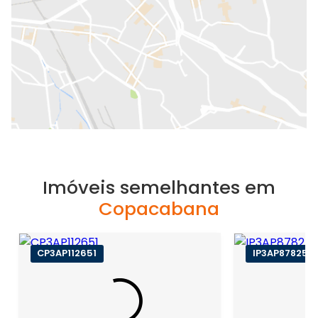
Imóveis semelhantes em
Copacabana
CP3AP112651
IP3AP87825