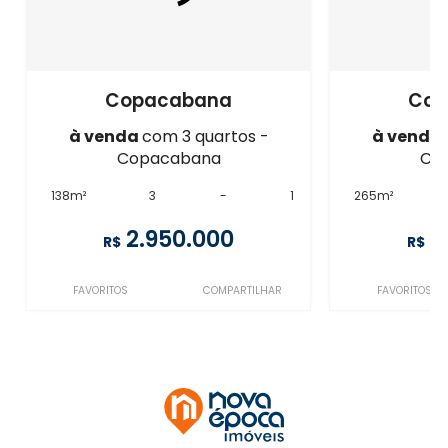
Copacabana
Cop
à venda
com 3 quartos -
à venda
Copacabana
Co
138m²
3
-
1
265m²
2.950.000
2
R$
R$
FAVORITOS
COMPARTILHAR
FAVORITOS