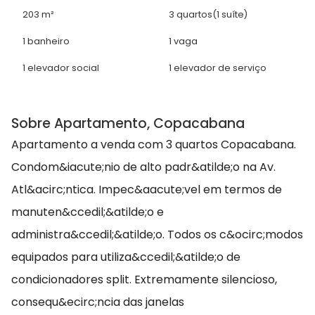
203 m²
3 quartos
(1 suíte)
1 banheiro
1 vaga
1 elevador social
1 elevador de serviço
Sobre Apartamento, Copacabana
Apartamento a venda com 3 quartos Copacabana.
Condom&iacute;nio de alto padr&atilde;o na Av.
Atl&acirc;ntica. Impec&aacute;vel em termos de
manuten&ccedil;&atilde;o e
administra&ccedil;&atilde;o. Todos os c&ocirc;modos
equipados para utiliza&ccedil;&atilde;o de
condicionadores split. Extremamente silencioso,
consequ&ecirc;ncia das janelas