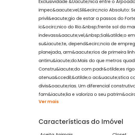
Sobre Apartamento, Co
Exclusividade &Uacute;nica entre o A
impec&aacute;vel,Sil&ecirc;ncio Abso
privil&eacute;gio de estar a passos 
ic&ocirc;nico do Rio.&nbsp;frente sol
indevass&aacute;vel,&nbsp;Sal&atilde
su&iacute;te, depend&ecirc;ncia de 
planejada, arm&aacute;rios de primei
antirru&iacute;do.Mais do que metro
Constru&iacute;do com padr&otilde;e
atenua&ccedil;&atilde;o ac&uacute;s
divis&oacute;rias. Um diferencial con
fam&iacute;lia e valoriza o seu patrim