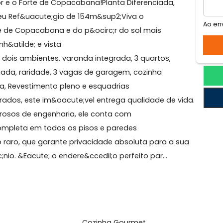
pacabana
rpoador e o Forte de Copacabana!Planta Diferenciada,
luto: Seu Ref&uacute;gio de 154m&sup2;Viva o
do Forte de Copacabana e do p&ocirc;r do sol mais
 da manh&atilde; e vista
;o em dois ambientes, varanda integrada, 3 quartos,
empregada, raridade, 3 vagas de garagem, cozinha
ra linha, Revestimento pleno e esquadrias
s quadrados, este im&oacute;vel entrega qualidade de 
s rigorosos de engenharia, ele conta com
tica completa em todos os pisos e paredes
strutivo raro, que garante privacidade absoluta para a 
&ocirc;nio. &Eacute; o endere&ccedil;o perfeito par...