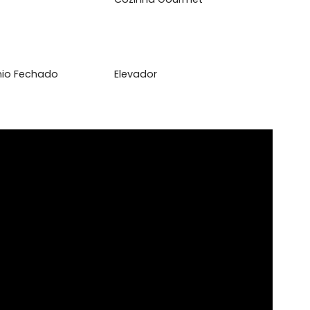
l
set
Cozinha Gourmet
domínio Fechado
Elevador