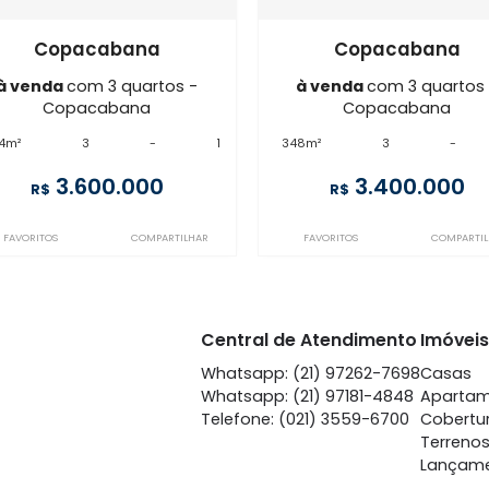
Imóveis semelhantes em
Copa
CO3AP35352
CO3AP67320
Copacabana
Copa
à venda
com 3 quartos -
à venda
co
Copacabana
Copa
284m²
3
-
1
348m²
3