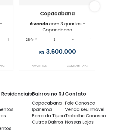
cabana
CO3AP85780
cabana
Copacabana
m 3 quartos -
à venda
com 3 quartos -
cabana
Copacabana
-
1
284m²
3
-
1