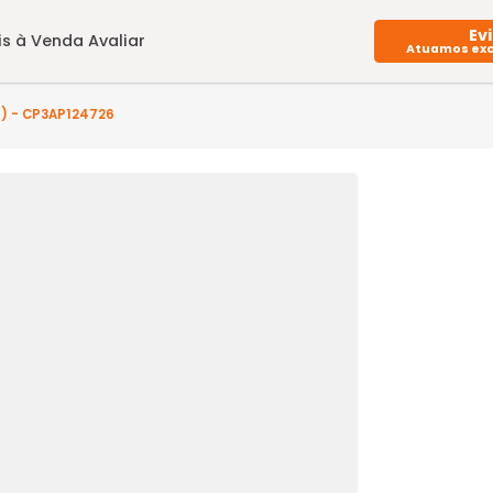
Imóveis à Venda
Avaliar
uarto(s) - CP3AP124726