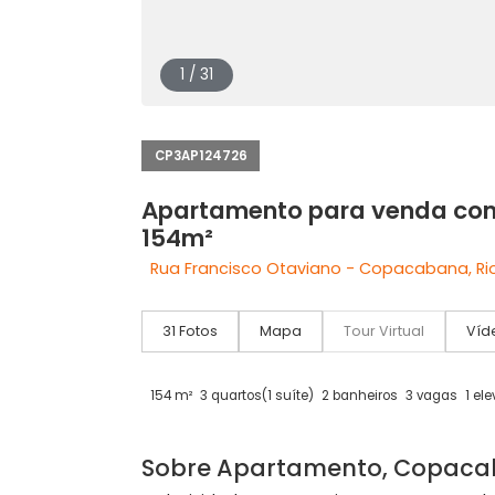
1 / 31
CP3AP124726
Apartamento para vend
154m²
Rua Francisco Otaviano - Copacabana
31 Fotos
Mapa
Tour Virtual
154 m²
3 quartos
(1 suíte)
2 banheiros
3 vag