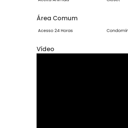
Ver mais
Características do Imóve
Aceita Animais
Clo
Área Comum
Acesso 24 Horas
Con
Vídeo