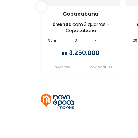
IP3AP10814
Copacabana
à venda
com 3 quartos -
Copacabana
98m²
3
-
1