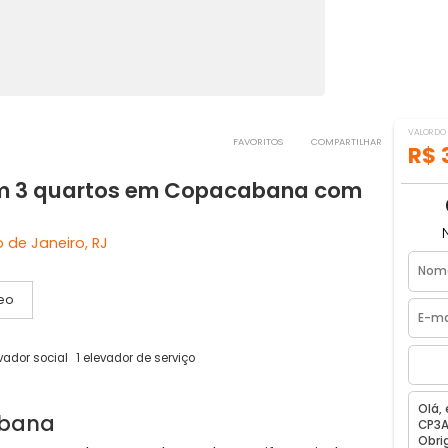
FAVORITOS
COMPART
a com 3 quartos em Copacabana co
, Rio de Janeiro, RJ
Vídeo
as
1 elevador social
1 elevador de serviço