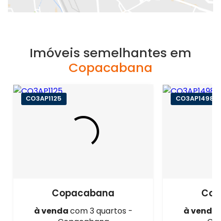
Imóveis semelhantes em
Copacabana
CO3AP1125
CO3AP1498
Copacabana
Cop
à venda
com 3 quartos -
à venda