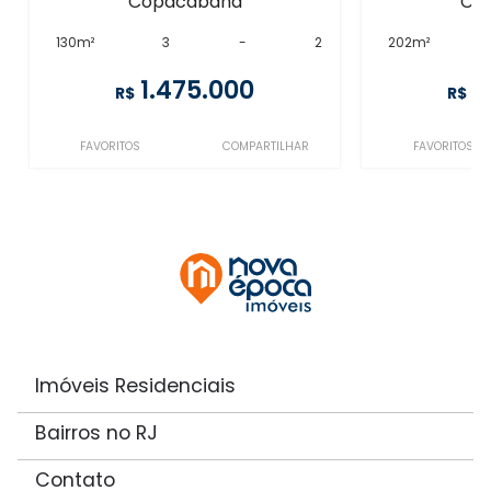
Copacabana
Co
130m²
3
-
2
202m²
1.475.000
1
R$
R$
FAVORITOS
COMPARTILHAR
FAVORITOS
Imóveis Residenciais
Bairros no RJ
Contato