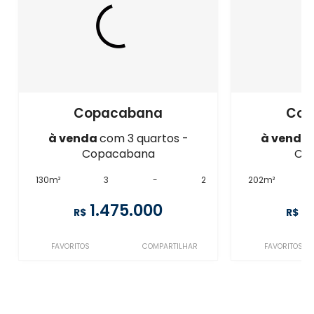
Copacabana
Cop
à venda
com 3 quartos -
à venda
Copacabana
Co
130m²
3
-
2
202m²
1.475.000
1
R$
R$
FAVORITOS
COMPARTILHAR
FAVORITOS