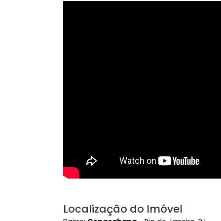
Área Comum
Área de Lazer
Ele
Vídeo