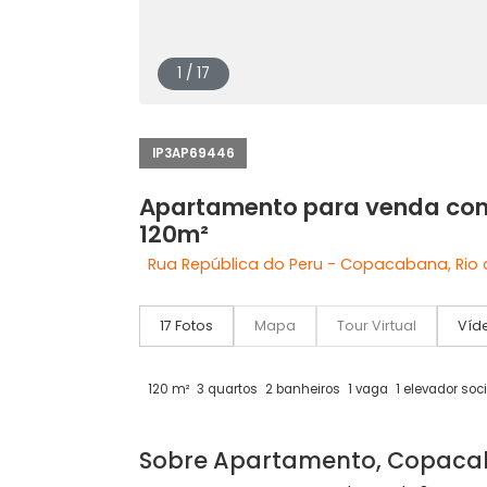
1 / 17
IP3AP69446
Apartamento para vend
120m²
Rua República do Peru - Copacabana,
17 Fotos
Mapa
Tour Virtual
120 m²
3 quartos
2 banheiros
1 vaga
1 elev