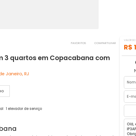
FAVORITOS
COMPART
a com 3 quartos em Copacabana co
 Rio de Janeiro, RJ
Vídeo
ador social
1 elevador de serviço