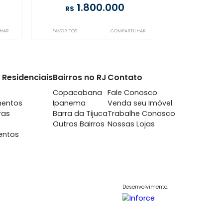
cabana
Copacabana
m 3 quartos -
à venda
com 3 quartos -
cabana
Copacabana
-
1
160m²
3
-
1
600.000
1.800.000
R$
COMPARTILHAR
FAVORITOS
COMPARTILHAR
nto
Imóveis Residenciais
Bairros no RJ
Contato