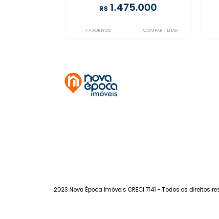
Copacabana
à venda
com 3 quartos -
Copacabana
130m²
3
-
2
1.475.000
R$
FAVORITOS
COMPARTILHAR