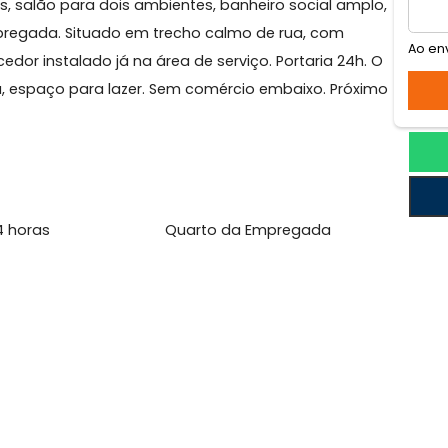
pacabana
rtos, salão para dois ambientes, banheiro social am
de empregada. Situado em trecho calmo de rua, com
 aquecedor instalado já na área de serviço. Portaria 24
cozinha, espaço para lazer. Sem comércio embaixo. Pró
l
aria 24 horas
Quarto da Empregada