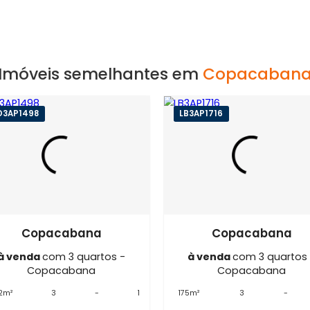
 RJ
Imóveis semelhantes em
Copa
CO3AP1498
LB3AP1716