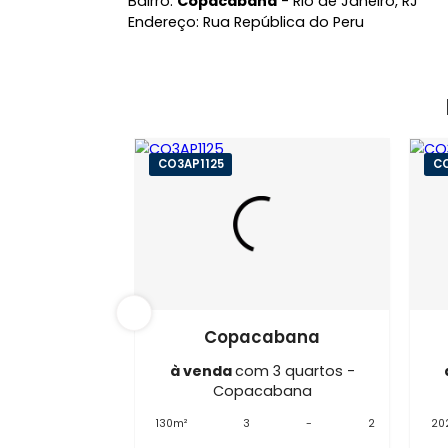
Localização do Imóvel
Bairro:
Copacabana
- Rio de Janeiro,
Endereço: Rua República do Peru
CO3AP1125