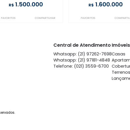
Copacabana
Copa
à venda
com 3 quartos -
à venda
co
Copacabana
Copa
202m²
3
-
1
175m²
3
1.500.000
1.
R$
R$
FAVORITOS
COMPARTILHAR
FAVORITOS
Central de Atendime