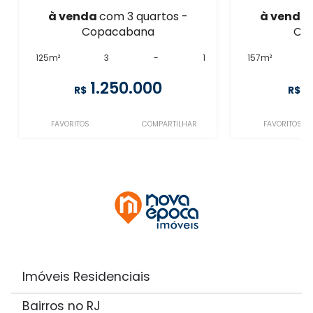
à venda
com 3 quartos -
à venda
Copacabana
Co
125m²
3
-
1
157m²
1.250.000
1
R$
R$
FAVORITOS
COMPARTILHAR
FAVORITOS
Imóveis Residenciais
Bairros no RJ