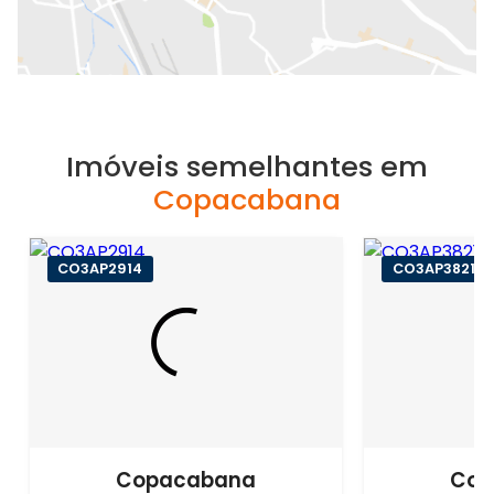
Imóveis semelhantes em
Copacabana
CO3AP2914
CO3AP3821
Copacabana
Cop