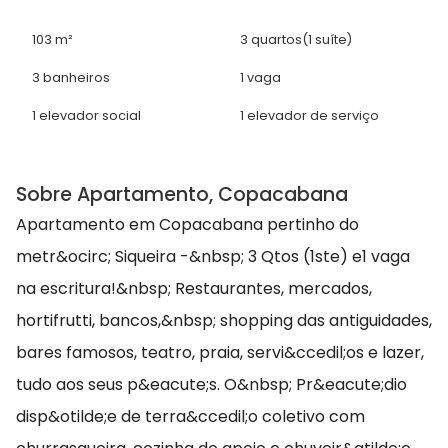
103 m²
3 quartos
(1 suíte)
3 banheiros
1 vaga
1 elevador social
1 elevador de serviço
Sobre Apartamento, Copacabana
Apartamento em Copacabana pertinho do
metr&ocirc; Siqueira -&nbsp; 3 Qtos (1ste) e1 vaga
na escritura!&nbsp; Restaurantes, mercados,
hortifrutti, bancos,&nbsp; shopping das antiguidades,
bares famosos, teatro, praia, servi&ccedil;os e lazer,
tudo aos seus p&eacute;s. O&nbsp; Pr&eacute;dio
disp&otilde;e de terra&ccedil;o coletivo com