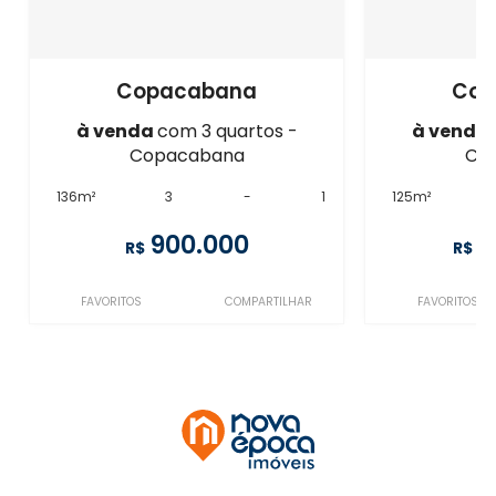
Copacabana
Cop
à venda
com 3 quartos -
à venda
Copacabana
Co
136m²
3
-
1
125m²
900.000
1
R$
R$
FAVORITOS
COMPARTILHAR
FAVORITOS