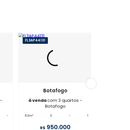
afogo
FL3AP44131