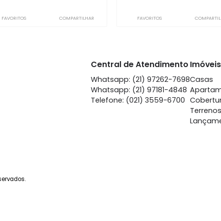
Botafogo
Bot
à venda
com 3 quartos -
à venda
co
Botafogo
Bot
90m²
3
-
-
72m²
3
799.000
85
R$
R$
FAVORITOS
COMPARTILHAR
FAVORITOS
Central de Atendime
Whatsapp: (21) 97262-