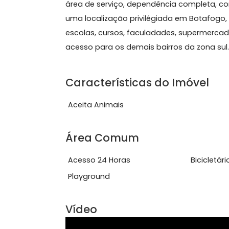
Sobre Apartamento, Bot
Apartamento em Botafogo de 3 quarto
área de serviço, dependência comple
uma localização privilégiada em Bota
escolas, cursos, faculadades, superm
acesso para os demais bairros da zo
Características do Imóve
Aceita Animais
Área Comum
Acesso 24 Horas
Bici