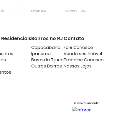
afogo
Botafogo
m 3 quartos -
à venda
com 3 quartos -
afogo
Botafogo
-
-
83m²
3
-
1
0.000
950.000
R$
COMPARTILHAR
FAVORITOS
COMPARTILHAR
nto
Imóveis Residenciais
Bairros no RJ
Contato
7698
Casas
Copacabana
Fale Conosc