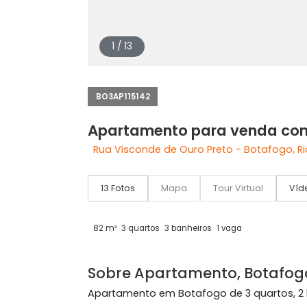
1 / 13
BO3AP115142
Apartamento para venda
Rua Visconde de Ouro Preto - Botafog
13 Fotos
Mapa
Tour Virtual
82 m²
3 quartos
3 banheiros
1 vaga