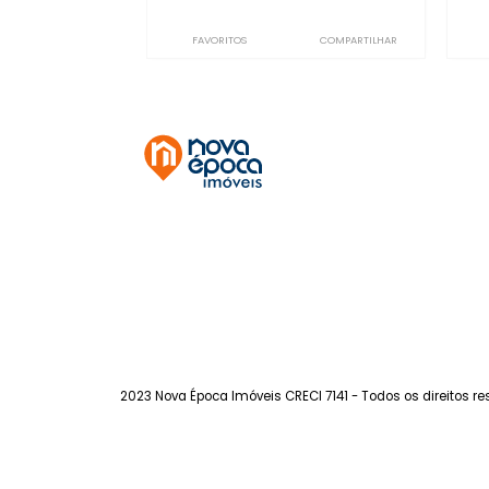
Botafogo
à venda
com 3 quartos -
Botafogo
111m²
3
-
-
999.000
R$
FAVORITOS
COMPARTILHAR