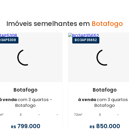
o
Imóveis semelhantes em
Bot
BO3AP5308
BO3AP35652