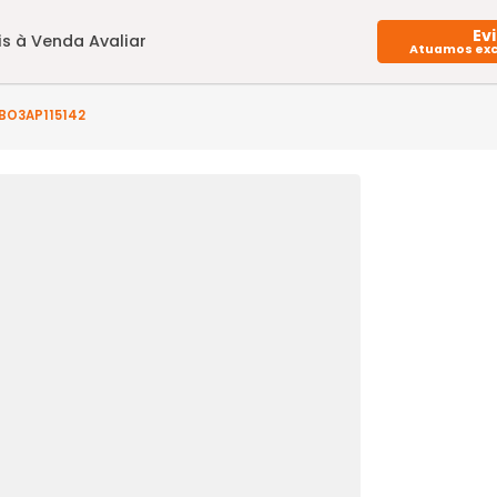
Imóveis à Venda
Avaliar
to(s) - BO3AP115142