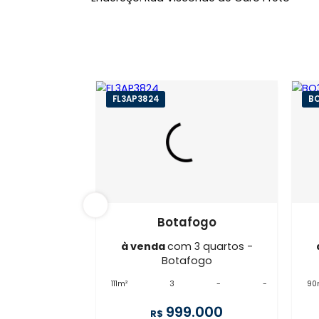
Localização do Imóvel
Bairro:
Botafogo
- Rio de Janeiro, RJ
Endereço: Rua Visconde de Ouro Pret
FL3AP3824