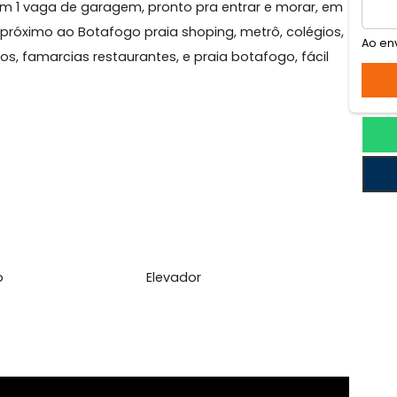
afogo
s, 2 banheiros sociais, sala em dois ambientes, cozin
ta, com 1 vaga de garagem, pronto pra entrar e morar
fogo, próximo ao Botafogo praia shoping, metrô, colég
ercados, famarcias restaurantes, e praia botafogo, fác
na sul.
l
cletário
Elevador