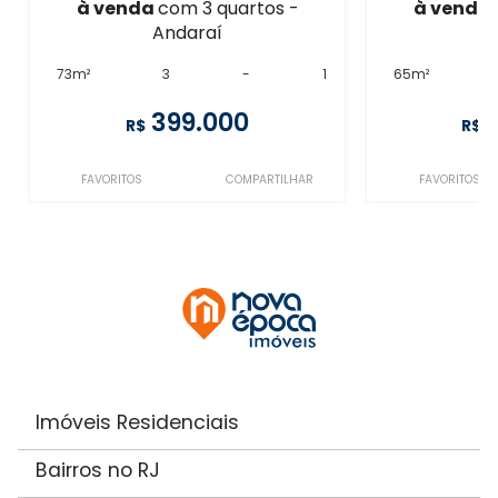
à venda
com 3 quartos -
à venda
Andaraí
73m²
3
-
1
65m²
399.000
R$
R$
FAVORITOS
COMPARTILHAR
FAVORITOS
Imóveis Residenciais
Bairros no RJ