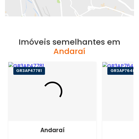
Imóveis semelhantes em
Andaraí
GR3AP47781
GR3AP76481
Andaraí
A