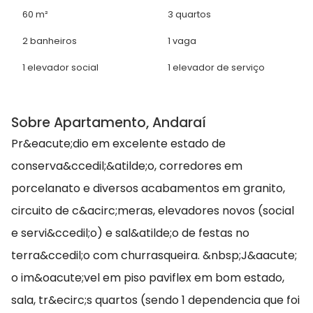
60 m²
3 quartos
2 banheiros
1 vaga
1 elevador social
1 elevador de serviço
Sobre Apartamento, Andaraí
Pr&eacute;dio em excelente estado de
conserva&ccedil;&atilde;o, corredores em
porcelanato e diversos acabamentos em granito,
circuito de c&acirc;meras, elevadores novos (social
e servi&ccedil;o) e sal&atilde;o de festas no
terra&ccedil;o com churrasqueira. &nbsp;J&aacute;
o im&oacute;vel em piso paviflex em bom estado,
sala, tr&ecirc;s quartos (sendo 1 dependencia que foi