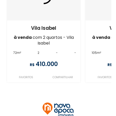
Vila Isabel
Vi
à venda
com 2 quartos - Vila
à venda
co
Isabel
72m²
2
-
-
105m²
410.000
R$
R$
FAVORITOS
COMPARTILHAR
FAVORITOS