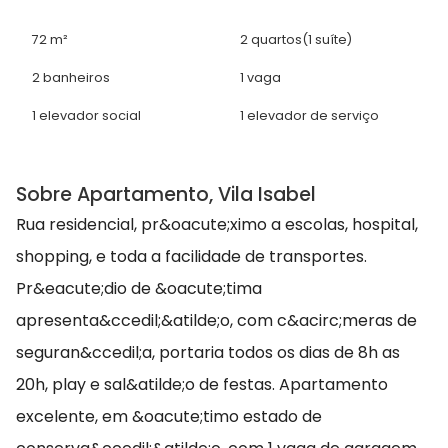
72 m²
2 quartos
(1 suíte)
2 banheiros
1 vaga
1 elevador social
1 elevador de serviço
Sobre Apartamento, Vila Isabel
Rua residencial, pr&oacute;ximo a escolas, hospital,
shopping, e toda a facilidade de transportes.
Pr&eacute;dio de &oacute;tima
apresenta&ccedil;&atilde;o, com c&acirc;meras de
seguran&ccedil;a, portaria todos os dias de 8h as
20h, play e sal&atilde;o de festas. Apartamento
excelente, em &oacute;timo estado de