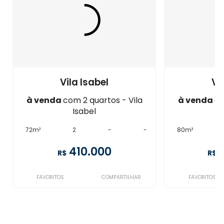
Vila Isabel
Vi
à venda
com 2 quartos - Vila
à venda
co
Isabel
72m²
2
-
-
80m²
410.000
R$
R$
FAVORITOS
COMPARTILHAR
FAVORITOS