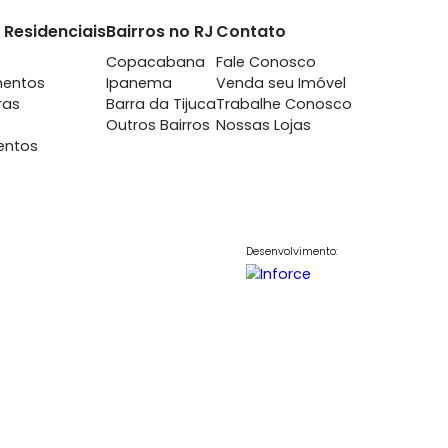
juca
Tijuca
m 2 quartos -
à venda
com 2 quartos -
juca
Tijuca
-
1
80m²
2
-
1
050.000
890.000
R$
COMPARTILHAR
FAVORITOS
COMPARTILHAR
nto
Imóveis Residenciais
Bairros no RJ
Contato
7698
Casas
Copacabana
Fale Conosc
848
Apartamentos
Ipanema
Venda seu Im