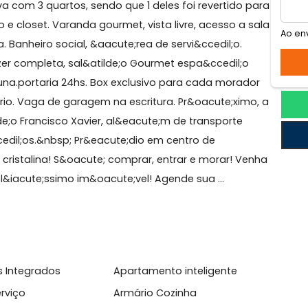
ca
 Tijuca. Tudo novo! Praticamente primeira
 contava com 3 quartos, sendo que 1 deles foi revertido
cedil;o e closet. Varanda gourmet, vista livre, acesso a
ipada. Banheiro social, &aacute;rea de servi&ccedil;o.
de lazer completa, sal&atilde;o Gourmet espa&ccedil;
fantil,sauna.portaria 24hs. Box exclusivo para cada mora
acute;rio. Vaga de garagem na escritura. Pr&oacute;xi
S&atilde;o Francisco Xavier, al&eacute;m de transporte
rvi&ccedil;os.&nbsp; Pr&eacute;dio em centro de
lde;o cristalina! S&oacute; comprar, entrar e morar! 
sse bel&iacute;ssimo im&oacute;vel! Agende sua ...