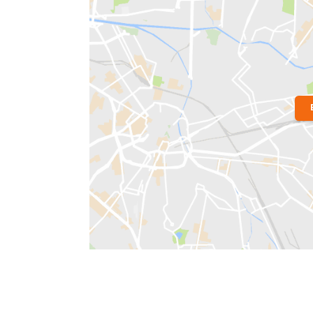
Localização do Imóvel
Condomínio:
One Tijuca
Bairro:
Tijuca
- Rio de Janeiro, RJ
Endereço: Rua Marquês de Valença