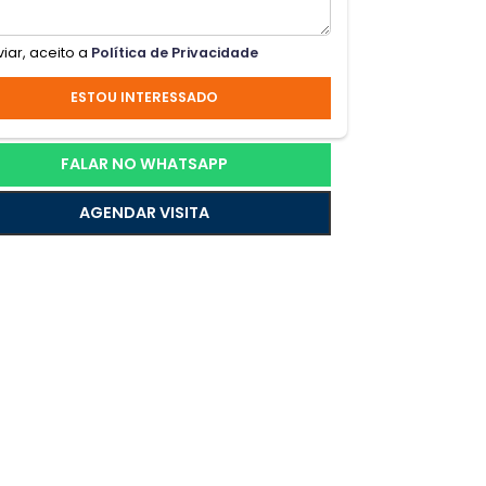
 para
 sala
Ao enviar, aceito a
Política de Privacidade
ESTOU INTERESSADO
o
dor
mo, a
FALAR NO WHATSAPP
AGENDAR VISITA
Venha