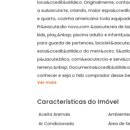
Sobre Apartamento, Tiju
Apartamento 2 quartos, com vaga, na
loca&ccedil;&atilde;o. Originalmente,
a su&iacute;te, criando, maior espa&c
e quarto, cozinha americana toda equ
Pr&eacute;dio novo,com &aacute;rea 
kids, play,&nbsp; piscina adulto e in
para guarda de pertences, biciclet&a
esta&ccedil;&atilde;o do metr&ocirc; 
p&uacute;blico, com&eacute;rcio e se
terreno.&nbsp; Documenta&ccedil;&ati
conhecer e seja o feliz comprador de
Ver mais