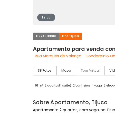
1 / 38
GR2AP113916
One Tijuca
Apartamento para venda
Rua Marquês de Valença - Condomínio
38 Fotos
Mapa
Tour Virtual
91 m²
2 quartos
(1 suíte)
2 banheiros
1 vaga