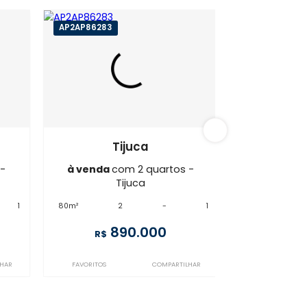
ijuca
AP2AP86283