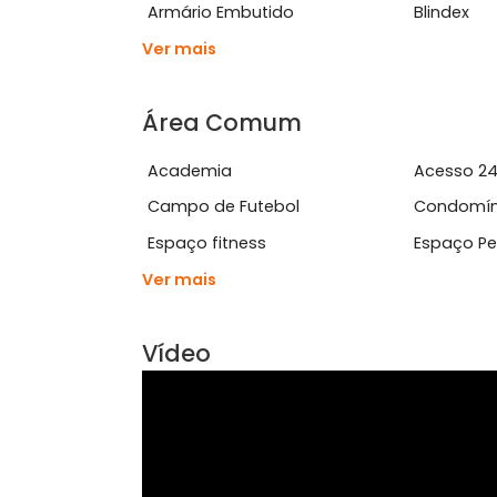
Características do Imóve
Aceita Animais
Amb
Ar Condicionado
Área
Armário Embutido
Blin
Ver mais
Área Comum
Academia
Ace
Campo de Futebol
Con
Espaço fitness
Esp
Ver mais