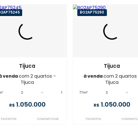
Imóveis semelhantes em
T
BO2AP75245
BO2AP75290