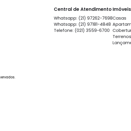
Tijuca
Ti
à venda
com 2 quartos -
à venda
co
Tijuca
Ti
77m²
2
-
1
77m²
2
1.050.000
1.
R$
R$
FAVORITOS
COMPARTILHAR
FAVORITOS
Central de Atendime
Whatsapp: (21) 97262-
Whatsapp: (21) 97181-4