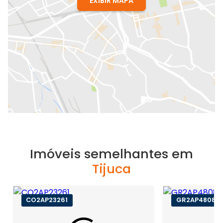
EXIBIR MAPA
Imóveis semelhantes em
Tijuca
CO2AP23261
GR2AP48081