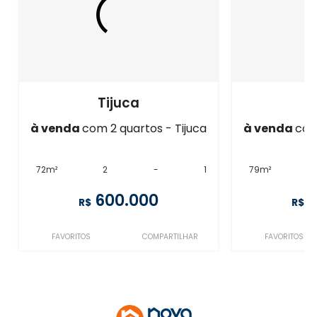
Tijuca
à venda
com 2 quartos - Tijuca
à venda
com
72m²
2
-
1
79m²
600.000
R$
R$
FAVORITOS
COMPARTILHAR
FAVORITOS