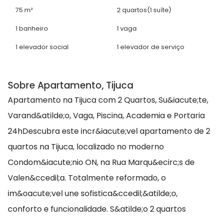
75 m²
2 quartos
(1 suíte)
1 banheiro
1 vaga
1 elevador social
1 elevador de serviço
Sobre Apartamento, Tijuca
Apartamento na Tijuca com 2 Quartos, Su&iacute;te,
Varand&atilde;o, Vaga, Piscina, Academia e Portaria
24hDescubra este incr&iacute;vel apartamento de 2
quartos na Tijuca, localizado no moderno
Condom&iacute;nio ON, na Rua Marqu&ecirc;s de
Valen&ccedil;a. Totalmente reformado, o
im&oacute;vel une sofistica&ccedil;&atilde;o,
conforto e funcionalidade. S&atilde;o 2 quartos