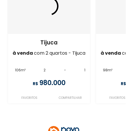
Tijuca
à venda
com 2 quartos - Tijuca
à venda
com
106m²
2
-
1
98m²
980.000
R$
R$
FAVORITOS
COMPARTILHAR
FAVORITOS