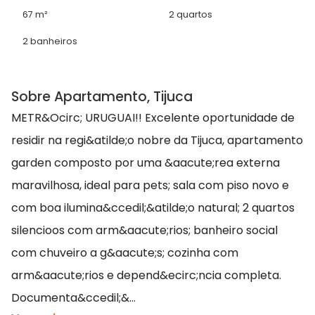
67 m²
2 quartos
2 banheiros
Sobre Apartamento, Tijuca
METR&Ocirc; URUGUAI!! Excelente oportunidade de
residir na regi&atilde;o nobre da Tijuca, apartamento
garden composto por uma &aacute;rea externa
maravilhosa, ideal para pets; sala com piso novo e
com boa ilumina&ccedil;&atilde;o natural; 2 quartos
silencioos com arm&aacute;rios; banheiro social
com chuveiro a g&aacute;s; cozinha com
arm&aacute;rios e depend&ecirc;ncia completa.
Documenta&ccedil;&...