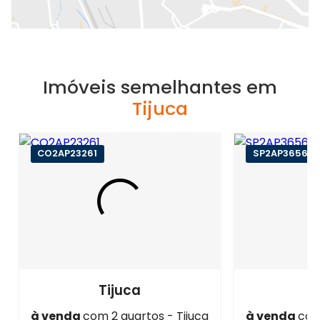
Imóveis semelhantes em
Tijuca
CO2AP23261
SP2AP36569
Tijuca
à venda
com 2 quartos - Tijuca
à venda
com