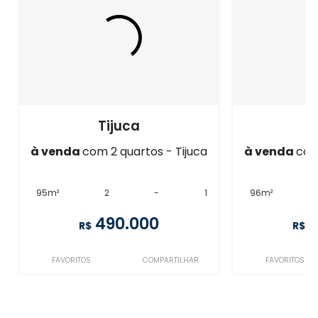
Tijuca
à venda
com 2 quartos - Tijuca
à venda
com
95m²
2
-
1
96m²
490.000
4
R$
R$
FAVORITOS
COMPARTILHAR
FAVORITOS