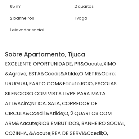
65 m²
2 quartos
2 banheiros
1 vaga
1 elevador social
Sobre Apartamento, Tijuca
EXCELENTE OPORTUNIDADE, PR&Oacute;XIMO
&Agrave; ESTA&Ccedil;&Atilde;O METR&Ocirc;
URUGUAI, FARTO COM&Eacute;RCIO, ESCOLAS.
SILENCIOSO COM VISTA LIVRE PARA MATA
ATL&Acirc;NTICA. SALA, CORREDOR DE
CIRCULA&Ccedil;&Atilde;O, 2 QUARTOS COM
ARM&Aacute;RIOS EMBUTIDOS, BANHEIRO SOCIAL,
COZINHA, &Aacute;REA DE SERVI&Ccedil;O,