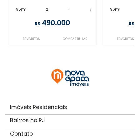
95m²
2
-
1
96m²
490.000
4
R$
R$
FAVORITOS
COMPARTILHAR
FAVORITOS
Imóveis Residenciais
Bairros no RJ
Contato