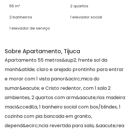
55 m²
2 quartos
2 banheiros
1 elevador social
1 elevador de serviço
Sobre Apartamento, Tijuca
Apartamento 55 metros&sup2; frente sol da
manh&atilde; claro e arejado prontinho para entrar
e morar com 1 vista panor&acirc;mica do
sumar&eacute; e Cristo redentor, com 1 sala 2
ambientes, 2 quartos com arm&aacute;rios madeira
maci&ccedil;a, 1 banheiro social com box/blindex, 1
cozinha com pia bancada em granito,
depend&ecirc;ncia revertida para sala, &aacute;rea