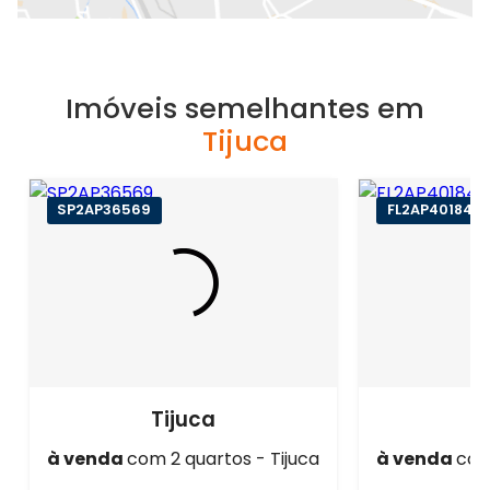
Imóveis semelhantes em
Tijuca
SP2AP36569
FL2AP40184
Tijuca
à venda
com 2 quartos - Tijuca
à venda
com