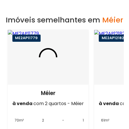
Imóveis semelhantes em
Méier
ME2AP11779
ME2AP12182
Méier
à venda
com 2 quartos - Méier
à venda
com
70m²
2
-
1
61m²